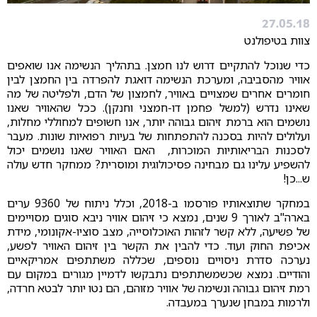
27.05.18
צוות בטיפולנט
כדי שנוכל להתקיים דרוש לנו חמצן. בתהליך הנשימה אנו שואפים
אוויר מהסביבה, ומערכת הנשימה דואגת להפרדה בין החמצן לבין
חומרים אחרים שמצויים באוויר, לחמצון של הדם, ולפליטה של מה
שאינו נדרש (למשל פחמן דו-חמצני וחנקן). ככל שהאוויר שאנו
נושמים הוא ברמת זיהום גבוהה יותר, אנו חשופים למחוללי מחלות,
ועלולים להיות בסכנה להתפתחות של בעיות רפואיות שונות. מעבר
לסכנות הבריאותיות המוכרות, האם האוויר שאנו נושמים יכול
להשפיע עלינו גם מבחינה פסיכולוגית ומוסרית? ממחקר חדש עולה
ש...כן!
במחקר שתוצאותיו פורסמו ב-2018, וכלל ניתוח של 9360 ערים
בארה"ב לאורך 9 שנים, נמצא כי זיהום אוויר ניבא סוגים מסויימים
של פשיעה, ללא קשר לזהות האוכלוסייה, מצב סוציו-אקונומי, מידת
אכיפת החוק ועוד. כדי להבין את הקשר בין זיהום האוויר לפשע,
נערכה סדרת ניסויים נוספים, שכללה משתתפים אמריקאיים
והודיים. נמצא שכשמשתתפים נתבקשו לדמיין מגורים במקום עם
רמת זיהום גבוהה ונשימה של אוויר מזוהם, הם נטו יותר לבטא חרדה,
ולרמות במבחן שנערך במעבדה.