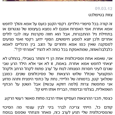
09.03.12
צוות בטיפולנט
זה קורה בכל סיפורי הילדים. רקסי הקטן כועס על אמא והולך לחפש
אמא אחרת. אפי האפרוח אמנם לא נמצא בעיצומו של טנטרום או
בתחילת גיל ההתבגרות, אבל הוא חווה סקרנות עזה לגבי לולים
אחרים ולכן יוצא למסע חיפושים. הסוף ידוע: רקסי ואפי מגיעים
למסקנה שאין כמו אמא וחוזרים על הזנב בין הרגליים לאמא
כלבלבה/אווזה, שמתאפקת בכל כוחה לא להגיד "אמרתי לך!".
אני, שאמא אחת ופסיכולוגית אחת הן די והותר בשבילי, בהחלט לא
יצאתי לחפש אמא אחרת. באמת, זו לא אני אלא הילד הרע שבי
שגרם לעיני חסרות המנוחה לנוח על 'ערב פתוח לקהל הרחב ולקהל
המקצועי' שכולל שלוש הרצאות של פסיכולוגים שונים. כמובן
שמלאך קטן, בדמותה של הליידי, נחת על כתפי הימנית ותהה מדוע
אני מחפשת צרות (ולמה דווקא עכשיו) אבל השטן על הכתף
השמאלית, בצלמי ובדמותי, הבריח אותו חיש קל.
כצפוי, תכני ההרצאות העסיקו אותי הרבה פחות מאשר רעשי הרקע.
קודם כל, הייתי צריכה לברר ביני לבין עצמי מה הסיכוי
שהפסיכולוגית שלי תגיע לערב כזה, מאחר והנחתי שסמס בנוסח