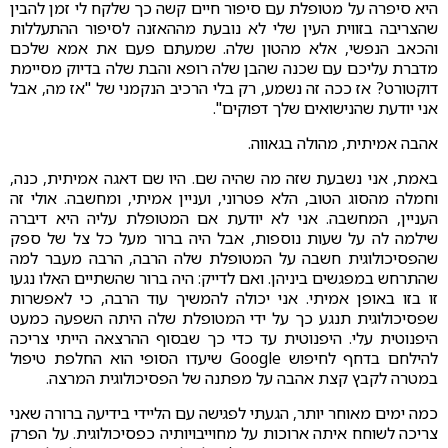
היא סיפרה על מטופלת עם סיפור חיים קשה כך שלקח לי זמן להבין
שהצריבה בזווית העין שלי לא נובעת מההאזנה לסיפור ההתעללות
והכאב הנפשי, אלא מהטון שלה. שמעתם פעם את אמא שלכם
מדברת עליכם עם שכנה שהבן שלה רופא והבת שלה בדיוק מסיימת
דוקטורט? אז ככה זה נשמע, רק בלי הרכיב הנקמני של "אז מה, אבל
אני יודעת שהנישואים שלך דפוקים".
אהבה אמיתית, מהולה בגאווה.
באמת, אני נשבעת שזה מה שהיה שם. היו שם דאגה אמיתית, כנה,
וחמלה מהסוג הטוב, הלא פטרוני, ועניין אמיתי, ומחשבה. אולי זה
העניין, המחשבה. אני לא יודעת אם המטופלת עליה היא דיברה
שילמה לה על שעות נוספות, אבל היה ברור מעל כל צל של ספק
שהפסיכולוגית חשבה על המטופלת שלה הרבה, הרבה מעבר למה
שהתרחש במפגשים ביניהן. ואם לדייק: היה ברור שהשתיים האלו נגעו
זו בזו באופן אמיתי. אני יכולה להמשיך עוד הרבה, כי לאפשרות
שפסיכולוגית תנגע כך על ידי המטופלת שלה היתה השפעה כמעט
היפנוטית עלי. היפנוטית עד כדי כך שבסוף ההרצאה הייתי צריכה
להילחם בדחף לחיפוש Google שיעדו הסופי הוא החלפת טיפול
במטרה לקבץ קצת אהבה על מפתנה של הפסיכולוגית המרצה.
כמה ימים מאוחר יותר, הגעתי לפגישה עם הליידי בידיעה ברורה שאני
צריכה לשוחח איתה ארוכות על מחוייבויותיה כפסיכולוגית. על הפרק