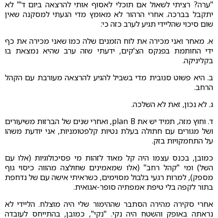
"ערה? רציתי לשאול אם תוכלי לאסוף אותי להרצאה ביום ד'" לא
יתקבל בברכה. אחרי הרהור לא מאומץ מדי הגעתי למסקנה שאין
שום סיכוי שהליידי תגיע לערב כזה כי:
א. מאחר ואני מכירה את לוח הזמנים שלה כמו שאני מכירה את כף
ידי החותמת בפנקס הצ'קים, ידעתי שזה ערב שהיא נמצאת בו
בקליניקה.
ב. היא פשוט סנובית מדי בשביל להגיע להרצאה מעורבת עם הקהל
הרחב.
ג. לא נכון, זאת לא השלכה.
ד. וחוץ מזה, תמיד יש את plan B, ואחרי שנים של הברזות משיעורים
ושל מגורים עם חתולה בעלת נטיות קלפטומניות, אני יודעת משהו
על התחמקויות בזק.
כמובן, בכנס עצמו היה קל מאוד לזהות מי פסיכולוגיות (אלו עם
השל) ומי "קהל רחב" (אלו שמאמינים שחולצה מהווה כיסוי גוף
מספק), למרות רגעי בלבול מסוימים, כשראיתי אישה עם של נדחפת
בתור לקפה בלי טיפת אמפתיה סופר-אגואית.
אחרי סקירה מהירה הסתבר שההימור שלי היה מוצלח. הליידי לא
נראתה באופק והשטח היה נקי. "נקי", כמובן, בהתייחס לעובדה