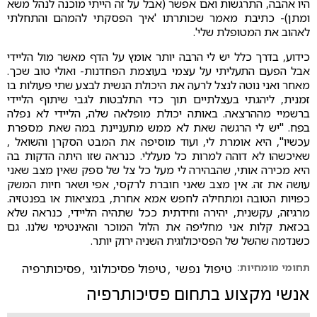
היו אהבה, התרגשות ואם אפשר (אבל על זה הייתי מוכנה לנהל משא
ומתן)- כתיבת מאמר שכותרתו 'איך הפסקתי להמהם והתחלתי
לאהוב את המטופלת שלי'.
כידוע, בדרך כלל יש לי הרבה יותר אומץ על הדף מאשר מול הליידי
אבל הפעם התעליתי על עצמי בעוצמת הפחדנות- ואולי טוב שכך.
מאחר ואני נוטה לנצל לרעה את היכולת הנשית לבצע שתי פעולות בו
זמנית, ליהגתי בעצלתיים תוך כדי התלבטות לגבי שיתוף הליידי
ברשמיי מההרצאה. באותה יכולת מופלאה שלה, הליידי לא נפלה
בפח. "יש לי הרגשה שאת לא ממש מתעניינת במה שאת מספרת
עכשיו", היא אומרת לי, ועוד מוסיפה את המבט הסקרן והשואל ,
שאיכשהו לא דוהה למרות כל מעללי. כנראה שזו היתה הדקות בה
היא מכירה אותי, שהבהירה לי מעל כל צל של ספק שאין מצב שאני
עושה את זה. אין מצב שאני חוברת לרקסי, אפי ושאר חיות המשק
כפויות הטובה ומתחילה לחפש אמא אחרת, במציאות או בפנטזיה.
מרגיזה, עקשנית, יהירה וחידתית ככל שתהיה הליידי, כנראה שלא
בכזאת קלות אני מחליפה את הלול המוכר והאינטימי שלנו. גם
כשנדמה שהשל של הפסיכולוגית השניה ירוק יותר.
תחומי מומחיות:
טיפול נפשי
,
טיפול פסיכולוגי
,
פסיכותרפיה
אנשי מקצוע בתחום
פסיכותרפיה