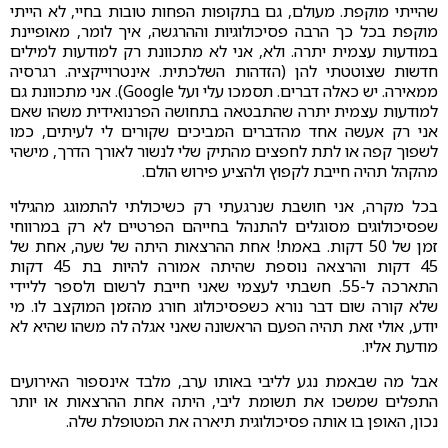
שהייתי מוקפת. מעולם, גם בתקופות הפחות טובות בחיי, לא הייתי
מוקפת בכל כך הרבה פסיכולוגיות וההרגשה, איך לומר, מאופיינת
במודעות עצמית יתרה. ולא, אני לא מתכוונת רק למודעות למילים
חדשות שצוטטתי להן (הזדהות השלכתית. אינטרוייקציה. רגרסיה
ממאירה. יש כאלה דברים. תסמכו עלי ועל Google). אני מתכוונת גם
למודעות עצמית יתרה שהתבטאה בתחושה הפרנואידית משהו שאם
אני רק אעשה אחד מהדברים המביכים שקורים לי לעיתים, כמו
לשפוך קפה או לתת לחפצים מהתיק שלי לנשור לאורך הדרך, מישהי
מהקהל תהיה חייבת לקפוץ ולהציע פירוש הולם.
בכל מקרה, אני חושבת שנרגעתי רק כשיכולתי להתמוגג מהגילוי
שפסיכולוגים מסוגלים להתנהל בחייהם הפרטיים לא רק במרווחי
זמן של 50 דקות. באמת! אחת ההרצאות היתה של שעה, אחת של
45 דקות והרצאה נוספת שהיתה אמורה להיות בת 45 דקות
התארכה ל-55. חשבתי לעצמי שאני חייבת לרשום ולספר לליידי
שלא קורה שום דבר נורא כשפסיכולוג חורג מהזמן המוקצב לו. מי
יודע, אולי זאת תהיה הפעם הראשונה שאני אגלה לה משהו שהיא לא
מודעת אליו.
אבל מה שבאמת נגע לליבי באותו ערב, מלבד אינספור האירועים
התפלים שמשכו את תשומת ליבי, היתה אחת ההרצאות או יותר
נכון, האופן בו אותה פסיכולוגית תיארה את המטופלת שלה.