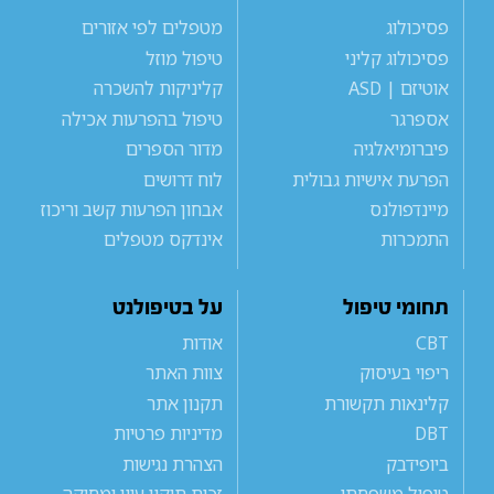
פסיכולוג
מטפלים לפי אזורים
פסיכולוג קליני
טיפול מוזל
אוטיזם | ASD
קליניקות להשכרה
אספרגר
טיפול בהפרעות אכילה
פיברומיאלגיה
מדור הספרים
הפרעת אישיות גבולית
לוח דרושים
מיינדפולנס
אבחון הפרעות קשב וריכוז
התמכרות
אינדקס מטפלים
תחומי טיפול
על בטיפולנט
CBT
אודות
ריפוי בעיסוק
צוות האתר
קלינאות תקשורת
תקנון אתר
DBT
מדיניות פרטיות
ביופידבק
הצהרת נגישות