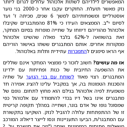
המאפשרים לילדיהם לשתות אלכוהול עלולים לגרום ליותר
נזק מאשר תועלת. החוקרים עקבו אחר כ-2000 בני נוער
אוסטרליים ומשפחותיהם למשך 6 שנים, מכיתה ז' ועד
לסיום י"ב. הממצאים העידו כי 81% מהמתבגרים שקיבלו
אלכוהול מהוריהם דיווחו על שתייה מופרזת בסיום המחקר,
זאת בהשוואה ל-62% בלבד מאלה שהשיגו אלכוהול
ממקורות אחרים. אותם המתבגרים ששתו באישור הוריהם
אף הראו סימנים ל
התמכרות
עתידית ותלות באלכוהול.
אז מה עושים?
חשוב לזכור כי ממצאי המחקר אינם שוללים
את ההשפעה החיובית של כנות ופתיחות עם ילדינו
המתבגרים. רצוי מאוד
לשוחח עם בני הנוער
על שתיה
והסכנות הטמונות בה, אך במקביל עלינו להציג אמירה חד
משמעית לפיה אלכוהול בגילם הוא מחוץ לתחום. גופם של
מתבגרים אינו בשל דיו בכדי להתמודד עם אלכוהול כפי
שמסוגל גופו של אדם בוגר, ושתייה במהלך תקופה קריטית
זו של ההתפתחות עלולה להוביל לנזק. השקיעו בתקשורת
עם המתבגר/ת, הביעו התעניינות ונסו לייצר דיאלוג המורכב
משאלות פתוחות המזמינות שיחה ("מה את חושבת על...?