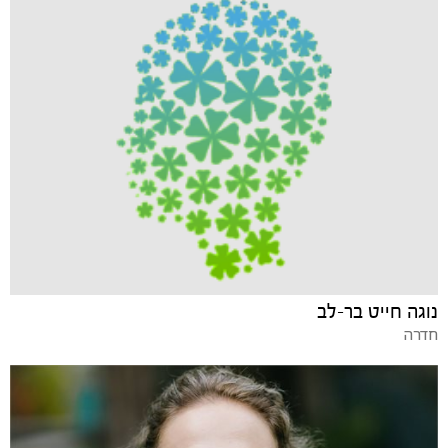
נוגה חייט בר-לב
חדרה