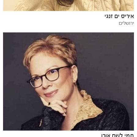
איריס ים זנגי
ירושלים
תמי לשם אורן