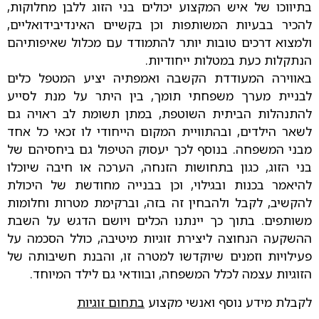
בתיווכו של איש המקצוע יכולים בני הזוג ללבן מחלוקות,
להכיר בבעיות המשותפות וכן בקשיים האינדיבידואליים,
ולמצוא דרכים טובות יותר להתמודד עם מכלול שאיפותיהם
הנתקלות כעת במטלות ייחודיות.
באווירה המעודדת הקשבה ואמפתיה יציע המטפל כלים
לבניית מערך משפחתי תומך, בין היתר על מנת לסייע
להתנהלות הביתית השוטפת, במתן תשומת לב ראויה גם
לשאר הילדים, ובהתוויית המקום הייחודי לו זכאי כל אחד
מבני המשפחה. בנוסף לכך יעסוק הטיפול גם ביחסיהם של
בני הזוג, כגון בתחושות הזנחה, הערכה או חיבה שיוכלו
להיאמר בכנות ובגילוי, וכן בבנייה מחודשת של היכולת
להקשיב, לקבל ולהבחין זה בזה, וברקימת מטרות וחלומות
משותפים. בתוך כך יינתנו הכלים ויושם הדגש על השבת
ההשקעה הנחוצה ליצירת זוגיות מיטיבה, כולל הסכמה על
פעילויות וזמנים שיוקדשו למטרה זו, והבנת חשיבותה של
הזוגיות עצמה לכלל המשפחה, ובוודאי גם לילד המיוחד.
לקבלת מידע נוסף ואנשי מקצוע
בתחום זוגיות