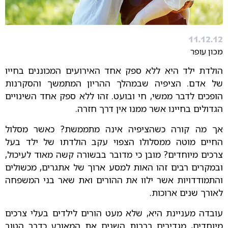
11.12.12
מכון עופר
הולדת ילד היא ללא ספק אחד האירועים המכוננים בחייו
של אדם. הציפיה שבמהלך ההריון המתמשך והסקרנות
הופכים לדבר ממשי, חי ובועט. זהו ללא ספק אחד השינויים
הגדולים בחיינו אשר ממנו אין דרך חזרה.
אך מה קורה כשהציפיה אינה מתממשת? כאשר מסלול
החיים מוטה ממסלולו הצפוי עקב הולדתו של ילד בעל
צרכים מיוחדים? מובן כי מדובר בבשורה קשה מאוד לעיכול,
ובמקרים רבים זהו האות למסע ארוך של אתגרים, מכשולים
והתמודדויות אשר ילוו את ההורים ואת שאר בני המשפחה
לאורך שנים ארוכות.
עובדה מעניינת היא, שלא מעט הורים לילדים בעלי צרכים
מיוחדים, מגדירים ברבות השנים את המאורע כדבר הטוב