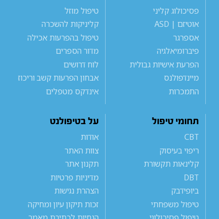
פסיכולוג קליני
טיפול מוזל
אוטיזם | ASD
קליניקות להשכרה
אספרגר
טיפול בהפרעות אכילה
פיברומיאלגיה
מדור הספרים
הפרעת אישיות גבולית
לוח דרושים
מיינדפולנס
אבחון הפרעות קשב וריכוז
התמכרות
אינדקס מטפלים
תחומי טיפול
על בטיפולנט
CBT
אודות
ריפוי בעיסוק
צוות האתר
קלינאות תקשורת
תקנון אתר
DBT
מדיניות פרטיות
ביופידבק
הצהרת נגישות
טיפול משפחתי
זכות תיקון עיון ומחיקה
טיפול פסיכולוגי
הנחיות לכתיבת מאמר