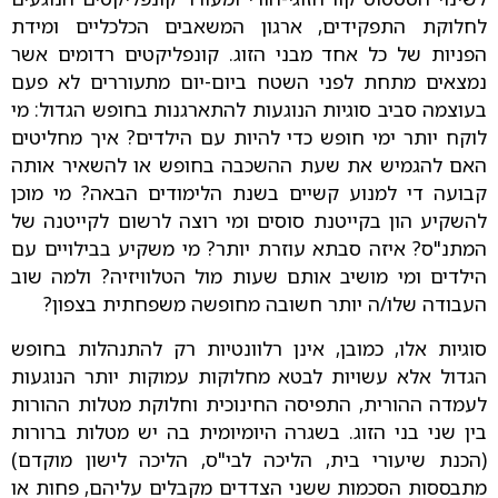
לחלוקת התפקידים, ארגון המשאבים הכלכליים ומידת
הפניות של כל אחד מבני הזוג. קונפליקטים רדומים אשר
נמצאים מתחת לפני השטח ביום-יום מתעוררים לא פעם
בעוצמה סביב סוגיות הנוגעות להתארגנות בחופש הגדול: מי
לוקח יותר ימי חופש כדי להיות עם הילדים? איך מחליטים
האם להגמיש את שעת ההשכבה בחופש או להשאיר אותה
קבועה די למנוע קשיים בשנת הלימודים הבאה? מי מוכן
להשקיע הון בקייטנת סוסים ומי רוצה לרשום לקייטנה של
המתנ"ס? איזה סבתא עוזרת יותר? מי משקיע בבילויים עם
הילדים ומי מושיב אותם שעות מול הטלוויזיה? ולמה שוב
העבודה שלו/ה יותר חשובה מחופשה משפחתית בצפון?
סוגיות אלו, כמובן, אינן רלוונטיות רק להתנהלות בחופש
הגדול אלא עשויות לבטא מחלוקות עמוקות יותר הנוגעות
לעמדה ההורית, התפיסה החינוכית וחלוקת מטלות ההורות
בין שני בני הזוג. בשגרה היומיומית בה יש מטלות ברורות
(הכנת שיעורי בית, הליכה לבי"ס, הליכה לישון מוקדם)
מתבססות הסכמות ששני הצדדים מקבלים עליהם, פחות או