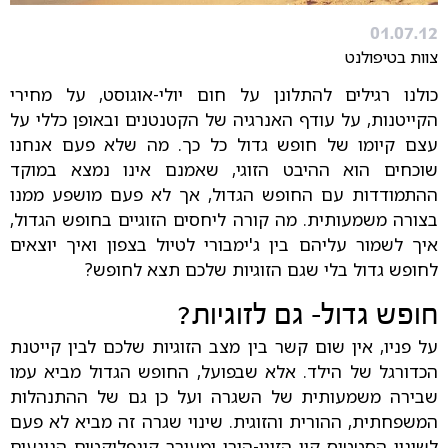
01.07.12
צוות בטיפולנט
כולנו רגילים להתלונן על חום יולי-אוגוסט, על מחירי
הקייטנות, על עודף האנרגיה של הקטנטנים ובאופן כללי על
עצם קיומו של חופש גדול כל כך. מה שלא פעם אנחנו
שוכחים הוא ההיבט הזוגי, שאמנם אינו נמצא במוקד
ההתמודדות עם החופש הגדול, אך לא פעם מושפע ממנו
בצורה משמעותית. מה קורה ליחסים הזוגיים בחופש הגדול,
איך לשמור עליהם בין ג'ימבורי לטיול בצפון ואיך יוצאים
לחופש גדול בלי שגם הזוגיות שלכם תצא לחופש?
חופש גדול- גם לזוגיות?
על פניו, אין שום קשר בין מצב הזוגיות שלכם לבין קייטנת
הכדורגל של הילד. אלא שבפועל, החופש הגדול מביא עמו
שבירה משמעותית של השגרה ועל כן גם של ההתנהלות
המשפחתית, ההורית והזוגית. שינוי שגרה זה מביא לא פעם
לשינוי הסטטוס קוו הזוגי-הורי ומעורר קונפליקטים הנוגעים