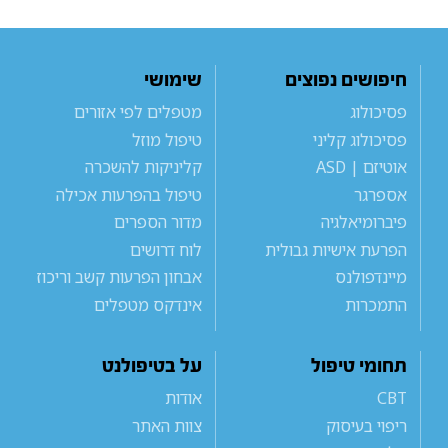
חיפושים נפוצים
שימושי
פסיכולוג
מטפלים לפי אזורים
פסיכולוג קליני
טיפול מוזל
אוטיזם | ASD
קליניקות להשכרה
אספרגר
טיפול בהפרעות אכילה
פיברומיאלגיה
מדור הספרים
הפרעת אישיות גבולית
לוח דרושים
מיינדפולנס
אבחון הפרעות קשב וריכוז
התמכרות
אינדקס מטפלים
תחומי טיפול
על בטיפולנט
CBT
אודות
ריפוי בעיסוק
צוות האתר