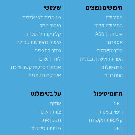
חיפושים נפוצים
שימושי
פסיכולוג
מטפלים לפי אזורים
פסיכולוג קליני
טיפול מוזל
אוטיזם | ASD
קליניקות להשכרה
אספרגר
טיפול בהפרעות אכילה
פיברומיאלגיה
מדור הספרים
הפרעת אישיות גבולית
לוח דרושים
מיינדפולנס
אבחון הפרעות קשב וריכוז
התמכרות
אינדקס מטפלים
תחומי טיפול
על בטיפולנט
CBT
אודות
ריפוי בעיסוק
צוות האתר
קלינאות תקשורת
תקנון אתר
DBT
מדיניות פרטיות