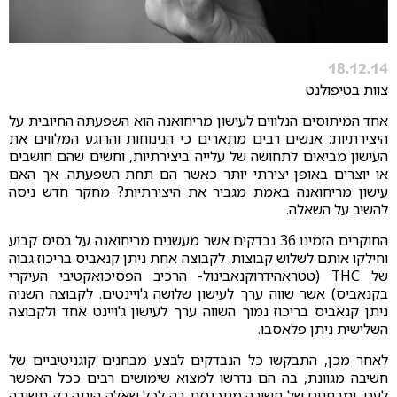
18.12.14
צוות בטיפולנט
אחד המיתוסים הנלווים לעישון מריחואנה הוא השפעתה החיובית על
היצירתיות: אנשים רבים מתארים כי הנינוחות והרוגע המלווים את
העישון מביאים לתחושה של עלייה ביצירתיות, וחשים שהם חושבים
או יוצרים באופן יצירתי יותר כאשר הם תחת השפעתה. אך האם
עישון מריחואנה באמת מגביר את היצירתיות? מחקר חדש ניסה
להשיב על השאלה.
החוקרים הזמינו 36 נבדקים אשר מעשנים מריחואנה על בסיס קבוע
וחילקו אותם לשלוש קבוצות. לקבוצה אחת ניתן קנאביס בריכוז גבוה
של THC (טטראהידרוקנאבינול- הרכיב הפסיכואקטיבי העיקרי
בקנאביס) אשר שווה ערך לעישון שלושה ג'ויינטים. לקבוצה השניה
ניתן קנאביס בריכוז נמוך השווה ערך לעישון ג'ויינט אחד ולקבוצה
השלישית ניתן פלאסבו.
לאחר מכן, התבקשו כל הנבדקים לבצע מבחנים קוגניטיביים של
חשיבה מגוונת, בה הם נדרשו למצוא שימושים רבים ככל האפשר
לעט, ומבחנים של חשיבה מתכנסת בה לכל שאלה היתה רק תשובה