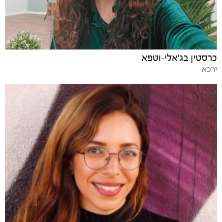
כרסטין בג'אלי-וטפא
ירכא