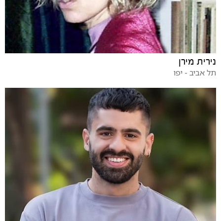
נירית מירן
תל אביב - יפו