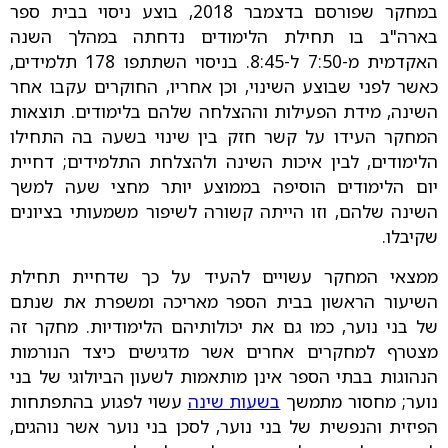
במחקר שפורסם בדצמבר 2018, בוצע ניסוי בבית ספר
בארה"ב בו תחילת הלימודים נדחתה במהלך השנה
האקדמית מ-7:50 ל-8:45. בניסוי השתתפו 178 תלמידים,
כאשר לפני שבוצע השינוי, וכן אחריו, החוקרים עקבו אחר
השינה, מידת הפעילות וההצלחה שלהם בלימודים. תוצאות
המחקר העידו על קשר חזק בין שינוי בשעה בה התחילו
הלימודים, לבין איכות השינה ולהצלחת התלמידים; דחיית
יום הלימודים הוסיפה בממוצע יותר מחצי שעה למשך
השינה שלהם, וזו הייתה קשורה לשיפור משמעותי בציונים
שקיבלו.
ממצאי המחקר עשויים להעיד על כך שדחיית תחילת
השיעור הראשון בבית הספר מאריכה ומשפרת את שנתם
של בני נוער, כמו גם את יכולותיהם הלימודיות. מחקר זה
מצטרף למחקרים אחרים אשר מדגישים כיצד הנורמות
הנהוגות בבתי הספר אינן מותאמות לשעון הביולוגי של בני
נוער; מחסור מתמשך
בשעות שינה
עשוי לפגוע בהתפתחות
הפיזית והנפשית של בני נוער, לסכן בני נוער אשר נוהגים,