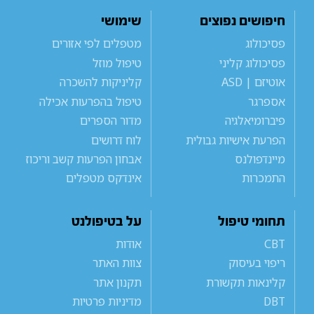
חיפושים נפוצים
שימושי
פסיכולוג
מטפלים לפי אזורים
פסיכולוג קליני
טיפול מוזל
אוטיזם | ASD
קליניקות להשכרה
אספרגר
טיפול בהפרעות אכילה
פיברומיאלגיה
מדור הספרים
הפרעת אישיות גבולית
לוח דרושים
מיינדפולנס
אבחון הפרעות קשב וריכוז
התמכרות
אינדקס מטפלים
תחומי טיפול
על בטיפולנט
CBT
אודות
ריפוי בעיסוק
צוות האתר
קלינאות תקשורת
תקנון אתר
DBT
מדיניות פרטיות