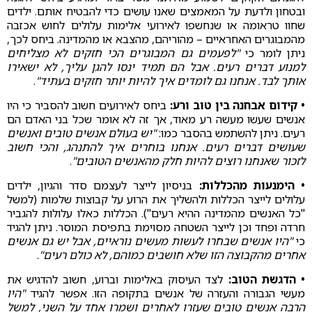
ובטחון ולדעת על המאמצים שאנו עושים כדי להבטיח אותם. ילדים
שחוו טראומה או שנחשפו לאירועי אלימות עלולים לחוש אכזבה
מהמבוגרים האחראיים – מהוריהם, מהצבא או מהמדינה. ביחס לכך,
ניתן לומר כי
"לפעמים גם המבוגרים הכי חזקים לא מצליחים
למנוע דברים רעים. אבל הם תמיד ינסו להגן עליך, לא ישאירו
אותך לבד. אנחנו גם לומדים איך להיות יותר חזקים בעתיד"
.
• קידום אבחנה בין טוב ורע:
ביחס לאירועים חשוב להסביר כי היו
אנשים שעשו מעשה רע מאוד, אך זה לא אומר שכל בני האדם הם
רעים. ניתן להשתמש בהסבר כמו:
"יש בעולם אנשים טובים ואנשים
שעושים דברים רעים. אנחנו בוחרים איך להתנהג, והכי חשוב
לזכור שאנחנו רוצים להיות חלק מהאנשים הטובים"
.
• הימנעות מהכללות:
בניסיון לייצר לעצמם סדר והגיון, ילדים
עלולים לייצר הכללות ולהשליך את הרוע על קבוצות שלמות (למשל
"כל האנשים מהמדינה ההיא רעים"). הכללות כאלו עלולות להגביר
חרדה ופחד וכן לייצר השטחה מסוימת בתפיסת המוסר. ניתן להגיד
כי
"היו אנשים שבחרו לעשות מעשים נוראיים, אבל יש גם אנשים
אחרים מהקבוצה הזו שלא חושבים כמוהם, לא כולם רעים"
.
• הדגשת הטוב:
לצד העיסוק באלימות וברוע, חשוב להדגיש את
מעשי הגבורה והעזרה של אנשים בתקופה הזו. אפשר להגיד
"היו
הרבה אנשים טובים שעזרו לאחרים ושמרו אחד על השני, למשל