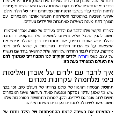
דיבור על אבל ואובדן עם ילדים צעירים אינו פשוט, ודיבור על אלימות
ושבי כפי שנחשפנו אליהם בעת האחרונה הוא נושא שהיינו מעדיפים
לדחות ולדבר עליו בשלבי התפתחות מאוחרים יותר של הילד. אולם,
אירועי השבעה באוקטובר והמלחמה הפגישו אותנו, המבוגרים, עם
הצורך לתת מענה לשאלות מאתגרות של ילדים צעירים.
למרות הקושי שלנו לדבר עם ילדים צעירים על מוות, אבדן ואלימות,
חשוב להבין שככל שלא נתייחס לנושאים אלו בתקופה זו ונחכה
שהילד יביא אותם בפנינו, אנו מסתכנים בכך שהילד יפרש את
המציאות על פי הבנתו הילדית. בפרשנות זו, שהיא לרוב אינה
מדויקת, עלולה לגבור החרדה שלו והוא עלול להישאר בודד עם רגשות
של עצב, כעס ו
חרדה
.
ילדים זקוקים לנו המבוגרים שנתווך להם
את העולם המפחיד בעת הזו.
איך לדבר עם ילדים על אובדן ואלימות
בימי מלחמה? עקרונות מנחים
תחושת הבטחון והאמון של כולנו בהיותו של העולם טוב, וכן בכך
שיש מי שמגן עלינו, נסדקה ונפגעה מאוד. הערעור שאנו המבוגרים
חשים לרוב עובר גם לילדים, ולכן, למרות התחושות המורכבות שלנו,
חשוב מאוד לשים לב למסרים העוברים מאיתנו אליהם.
• התאימו את השיחה לרמת ההתפתחות של הילד וחזרו על