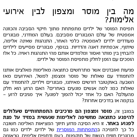
מה בין מוסר ומצפון לבין אירועי
אלימות?
תפיסת המוסר של ילדים מתפתחת מתוך חיקוי הסביבה והכוונה
אמפטית של עולם המבוגרים מסביבם. בעולם המודרני, מבוגרים
מעודדים ילדים לאמפטיה כלפי האחר, התנהגות שאינה אלימה,
שיתוף, אכפתיות דאגה והדדיות. בנוסף, מבוגרים מסייעים לילדים
להבחין בין מותר ואסור ומלמדים אותם מהי התנהגות ראויה. כל אלו
הופכים עם הזמן לחלק מתפיסת המוסר של ילדים.
פגיעות ואובדנים אשר מתרחשים כתוצאה מאלימות מאלצים אותנו
להתמודד עם שאלות של מוסר ומצפון. למשל, האירועים מאז
השבעה באוקטובר דורשים מאיתנו, מבוגרים וילדים, להתמודד עם
שאלות כמו: למה אנשים פוגעים באחרים? האם הרוע הוא חלק
מהעולם? האם כל אחד יכול להפוך לפוגע? איך מגיבים לרוע –
בנקמה או בדרכים אחרות?
במובן זה,
מוסר ומצפון הם מרכיבים התפתחותיים שעלולים
להיפגע כתוצאה מחשיפה לאלימות
שנעשית במזיד על מנת
לפגוע באחר.
זו היא הסיבה מדוע תיווך המציאות האלימה חשובה
כל כך לתמיכה ב
התפתחות המוסרית
של ילדים. ילדים כמו גם
מבוגרים חווים רגשות של תוקפנות, כעס ודחפים אלימים. טראומה