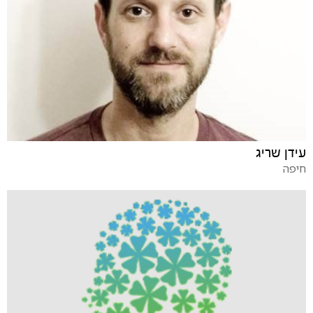
עידן שריג
חיפה