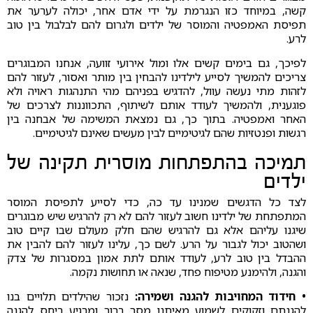
קשה, במיוחד כזו הנגרמת על ידי אדם אחר, יכולה לערער את
תפיסת האמפטיה והמוסר של ילדים ולגרום להם לבלבול בין טוב
לרע.
לפיכך, גם בימים קשים אלו ומול אירועי זוועה, אנחנו המבוגרים
צריכים להמשיך לסייע לילדינו להבחין בין מותר ואסור, לעזור להם
לזהות מתי נעשה עוול, להדגיש בפניהם מהי התנהגות ראויה ולא
פוגענית, ולהמשיך לעודד אותם לשיתוף, התכווננות לצרכים של
האחר ואמפטיה. בתוך כך, גם נמצאת המשימה של אבחנה בין
רגשות ופנטזיות שהם לגיטימיים לבין מעשים שאינם לגיטימיים.
תמיכה בהתפתחות מוסרית תקינה של
ילדים
לצד כל הדגשים שמנינו עד כה, כדי לסייע לתפיסת המוסר
המתפתחת של ילדינו חשוב לעזור להם לא רק להרגיש שיש מבוגרים
שיגנו עליהם אלא גם להרגיש שהם חלק מעולם שבו קיים טוב
ושהטוב יכול לגבור על הרע. לשם כך, עלינו לעזור להם להבין את
ההבדל בין טוב לרע, לעודד אותם לתת אמון במסגרות של צדק
והגנה, ולהימנע מטיפוח פחד, שנאה או תחושות נקמה.
• חידוד המחויבות להגנה ושמירה:
נזכור שהילדים תלויים בנו
להגנתם וזקוקים לשמוע מאיתנו מסר ברור ומרגיע ביחס להגנה