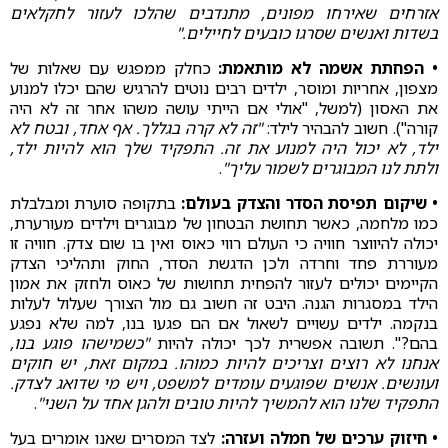
אזרחים שאירחו מפונים, מתנדבים שהלכו לעזור לחקלאים
בשדות ואנשים שסרגו כובעים לחיילים."
• הפחתת אשמה לא מותאמת:
כחלק ממפגש עם שאלות של
מצפון, אחריות ומוסר, ילדים רבים נוטים להרגיש שהם יכלו למנוע
את האסון (למשל, "אולי אם הייתי עושה משהו אחר זה לא היה
קורה"). חשוב להבהיר לילד:
"זה לא קרה בגללך. אף אחד, ובטח לא
ילד, לא יכול היה למנוע את זה. התפקיד שלך הוא להיות ילד,
ולתת לנו המבוגרים לשמור עליך"
.
• שיקום תפיסת הסדר והצדק בעולם:
בתקופה סוערת ומבלבלת
כמו מלחמה, כאשר תחושת הבטחון של מבוגרים וילדים מעורערת,
יכולה להיווצר חוויה כי העולם רווי כאוס ואין בו שום צדק. חוויה זו
מעוררת פחד וחרדה ולכן הדגשת הסדר, החוק ותהליכי הצדק
הקיימים יכולים לעזור להפחית תחושות של כאוס ולחזק את אמון
הילד במסגרות הגנה. היבט זה חשוב גם מול הצורך שעלול לעלות
בנקמה. ילדים עשויים לשאול אם הם פגעו בנו, למה שלא נפגע
בהם?". תשובה אפשרית לכך יכולה להיות
"כשמישהו פוגע בנו,
אנחנו לא רוצים וצריכים להיות כמוהו. במקום זאת, יש חוקים
ועונשים. אנשים שפוגעים עומדים למשפט, ויש מי שדואג לצדק.
התפקיד שלנו הוא להמשיך להיות טובים ולהגן אחד על השני"
.
• חיזוק ערכים של חמלה ועזרה:
לצד המסרים שאנו אומרים בעל