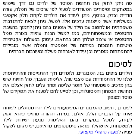
פה ניתן לחזק את תחושת המוסר של ילדים גם דרך שימוש
במשחקים וסיפורים המעודדים לפעול לפי ערכים של חמלה, עזרה
הדדית וצדק. בנוסף, ניתן לעודד את הילדים לקחת חלק אקטיבי
בפעילויות אשר מייצגות ערכים אלו. למשל, ניתן לצאת להתנדבות
משפחתית או לחשוב עם הילד על אופנים בהם ניתן לתמוך בהשבת
החטופים ובמשפחותיהם, כמו למשל הכנת עוגיות בצורת סמל
החטופים או עיצוב שולחן החג בהתאם. עיסוק בפעולות אקטיביות
מיטיבות תומכות בפיתוח של אמפטיה וחמלה אשר מובילים
להתפתחות מוסרית וכן עידוד לאזרחות פעילה ומעורבות חברתית.
לסיכום
הילדים צופים בנו, המבוגרים, ולומדים דרך ההתגייסות וההתייחסות
שלנו על ההתמודדות עם מצבי עוול, אלימות ואובדן. מול חוויות שיש
בהן מרכיב משמעותי של חוסר שליטה ופחד עלינו לחזק אצלם את
תחושת הבטחון והמסוגלות, וכן לסייע להם לפענח את תפקידם של
מוסר ומצפון.
לשם כך, חשוב שהמבוגרים המשמעותיים לילד יהיו מסוגלים לשוחח
איתו על הדברים הללו. אולם, במידה וההורה מרגיש שהוא זקוק
לעזרה, למשל במקרים בהם האלימות נוגעת ישירות לילד
ולמשפחתו, או שהילד מראה סימפטומים מדאיגים, יש מקום לשקול
פנייה ל
מענה טיפולי מקצועי
.