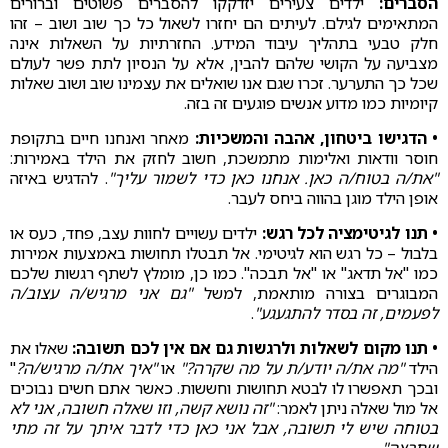
הסברים:
ילדים צעירים יזדקקו להסברים פשוטים וברורים
המתאימים לגילם. לעיתים הם יחזרו לשאול כל כך שוב ושוב – זהו
חלק טבעי בתהליך עיבוד המידע. החזרתיות על השאלות אינה
מצביעה על הקושי שלהם להבין, אלא על הנסיון לתת פשר לעולם
שכל כך התערער. זכרו שגם אנו שואלים את עצמינו שוב ושוב שאלות
קיומיות כמו מדוע אנשים פוגעים זה בזה.
• הדגישו ביטחון, אהבה והמשכיות:
מאחר ואנחנו חיים בתקופת
חוסר וודאות ואלימות מתמשכת, חשוב לחזק את הילד באמירות:
"את/ה בטוח/ה כאן. אנחנו כאן כדי לשמור עליך"
. להדגיש באיזה
אופן הילד מוגן בהווה ביחס לעבר.
• תנו לגיטימציה לכל רגש:
ילדים עשויים לחוות עצב, פחד, כעס או
בלבול – כל רגש הוא לגיטימי. אל תבטלו תחושות באמצעות אמירות
כמו "אל תדאג" או "אל תבכה". כמו כן, מומלץ לשתף רגשות שלכם
המבוגרים בצורה מותאמת, למשל
"גם אני מרגיש/ה עצוב/ה
לפעמים, זה בסדר להתגעגע"
.
• תנו מקום לשאלות ולרגשות גם אם אין לכם תשובה:
שאלו את
הילד
"מה את/ה יודע/ת על מה שקרה?"
או
"איך את/ה מרגיש/ה?
"
ובכך תאפשרו לו לבטא תחושות וחששות. כאשר אתם חשים נבוכים
אל מול שאלה ניתן לאמר:
"זה נושא קשה, וזו שאלה חשובה, אני לא
בטוחה שיש לי תשובה, אבל אני כאן כדי לדבר איתך על זה מתי