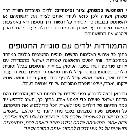
שתרצה"
.
• השתמשו במשחק, ציור וסיפורים:
ילדים מעבדים חוויות דרך
משחק ויצירה ולכן כדאי לעודד אותם לצייר את רגשותיהם או
להשתמש בבובות כדי לשוחח על רגשות. דרך נוספת היא באמצעות
קריאת סיפורים על אובדן והתמודדות שיכולה לעזור להם להבין
ולהביע את תחושותיהם.
התמודדות ילדים עם סוגיית החטופים
בתוך כל אירועי האלימות הקשים, סוגיית החטופים בולטת במיוחד
במורכבותה. זוהי הפעם הראשונה שמדינת ישראל מתמודדת עם
ילדים שנחטפו ושהו בשבי. העיסוק בסוגיית החטופים בכלל וסוגיית
הילדים שנחטפו בפרט, עלול להיות טראומתי ומאיים במיוחד עבור
ילדים. זאת, משום שהוא עלול להציף פחד עמוק ביותר וחשש שמא
ילקחו, יאבדו, יעלמו ויופרדו מהוריהם על ידי 'אנשים רעים'.
גם כאן נרצה להצביע בפני הילדים על חריגות האירוע והדרכים בהם
מדינת ישראל פועלת כדי למנוע אותו. בתוך כך, חשוב להדגיש עד
כמה הוריהם של הילדים ניסו לעשות הכל כדי למנוע את חטיפתם.
על חטופים שעוד נמצאים בשבי ניתן להגיד כי
"מדובר באנשים
טובים ויקרים למשפחה שלהם ולנו, שהאויבים שלנו לקחו אליהם,
ושזה אסור. המשפחה שלהם וכולנו מאוד דואגים להם, מתאמצים
וחושבים על כל מיני דרכים להחזיר אותם בחזרה אלינו"
.