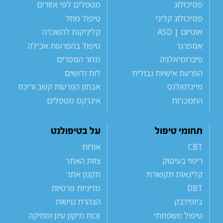
פסיכולוג
מטפלים לפי אזורים
פסיכולוג קליני
טיפול מוזל
אוטיזם | ASD
קליניקות להשכרה
אספרגר
טיפול בהפרעות אכילה
פיברומיאלגיה
מדור הספרים
הפרעת אישיות גבולית
לוח דרושים
מיינדפולנס
אבחון הפרעות קשב וריכוז
התמכרות
אינדקס מטפלים
תחומי טיפול
על בטיפולנט
CBT
אודות
ריפוי בעיסוק
צוות האתר
קלינאות תקשורת
תקנון אתר
DBT
מדיניות פרטיות
ביופידבק
הצהרת נגישות
טיפול משפחתי
זכות תיקון עיון ומחיקה