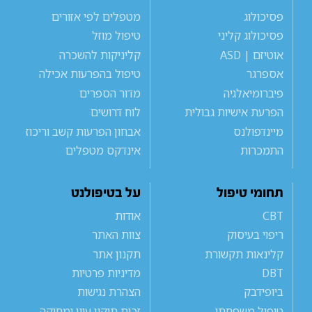
פסיכולוג
מטפלים לפי אזורים
פסיכולוג קליני
טיפול מוזל
אוטיזם | ASD
קליניקות להשכרה
אספרגר
טיפול בהפרעות אכילה
פיברומיאלגיה
מדור הספרים
הפרעת אישיות גבולית
לוח דרושים
מיינדפולנס
אבחון הפרעות קשב וריכוז
התמכרות
אינדקס מטפלים
תחומי טיפול
על בטיפולנט
CBT
אודות
ריפוי בעיסוק
צוות האתר
קלינאות תקשורת
תקנון אתר
DBT
מדיניות פרטיות
ביופידבק
הצהרת נגישות
טיפול משפחתי
זכות תיקון עיון ומחיקה