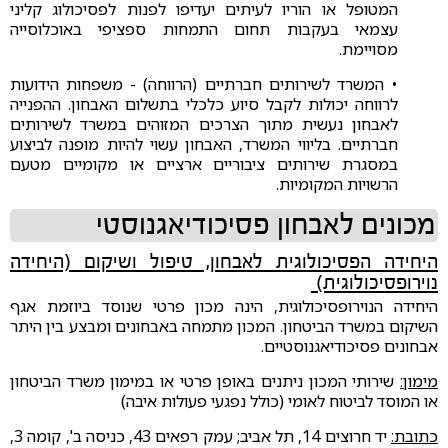
המטופל או הוריו לעיתים יעדיפו לפנות לפסיכולוג קליני
עצמאי בעקבות תחום התמחות ספציפי באוכלוסייה
מסויימת.
• המשרד לשירותים חברתיים (הרווחה) - משפחות הידועות
לרווחה יכולות לקבל סיוע כלכלי בתשלום האבחון. ההפנייה
לאבחון נעשית מתוך הצרכים המזוהים במשרד לשירותים
חברתיים. בליווי המשרד, האבחון עשוי להיות מופנה לביצוע
במסגרת שירותים ציבוריים ארציים או מקומיים מטעם
הרשויות המקומיות.
מכונים לאבחון פסיכודיאגנוסטי
היחידה הפסיכולוגית לאבחון, טיפול ושיקום (היחידה
נוירופסיכולוגית)
היחידה הנוירופסיכולוגית, הינה מכון פרטי שנוסד ביוזמת אגף
השיקום במשרד הביטחון. המכון מתמחה באבחונים ומבצע בין היתר
אבחונים פסיכודיאגנוסטיים.
מימון:
שירותי המכון ניתנים באופן פרטי או במימון משרד הביטחון
או המוסד לביטוח לאומי (כולל נפגעי פעולות איבה)
כתובת:
יד חרוצים 14, תל אביב; עמק רפאים 43, כניסה ב', קומה 3,