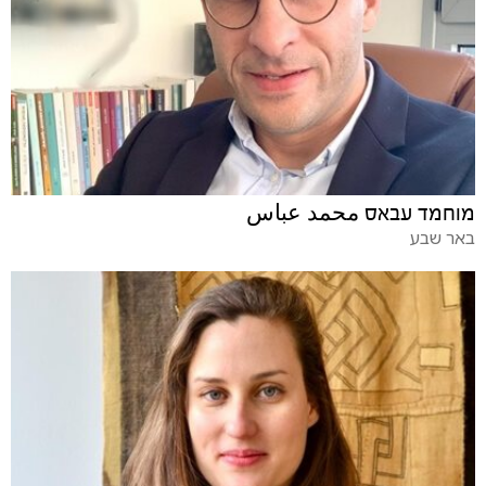
מוחמד עבאס محمد عباس
באר שבע