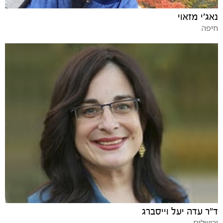
נאג׳י מזאוי
חיפה
ד"ר עדה יעל וייסברג
ירושלים