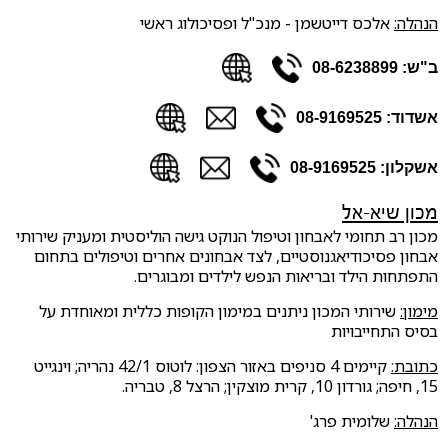
הנהלה:
אלכס דייטשמן - מנכ"ל ופסיכולוג ראשי
ב"ש: 08-6238899
אשדוד: 08-9169525
אשקלון: 08-9169525
מכון שיא-אל
מכון רב תחומי לאבחון וטיפול הנוקט גישה הוליסטית ומעניק שירותי
אבחון פסיכודיאגנוסטיים, לצד אבחונים אחרים וטיפולים בתחום
התפתחות הילד ובריאות הנפש לילדים ומבוגרים.
מימון:
שירותי המכון ניתנים במימון הקופות כללית ומאוחדת על
בסיס התחייבויות
כתובת:
קיימים 4 סניפים באזור הצפון: לוטוס 42/1 נהריה; וינגייט
15, חיפה; גורדון 10, קרית מוצקין; הרצל 8, טבריה.
הנהלה:
שלומית פרג'