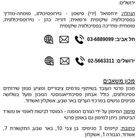
ירושלים.
הנהלה:
ירחמיאל (ירי) פישמן - נוירופסיכולוג, מומחה-מדריך
בפסיכולוגיה שיקומית ורפואית; דוריה כהן - נוירופסיכולוגית,
מומחית-מדריכה בפסיכולוגיה שיקומית
תל אביב: 03-6889099
ירושלים: 02-5663311
מכון משאבים
מכון פרטי העובד בשיתוף גורמים ציבוריים ומציע מגוון שירותים
פסיכולוגים, כולל אבחון פסיכודיאגנוסטי. המכון פועל בשלושה
סניפים נגישים במרכזי הערים באר שבע, אשקלון ואשדוד.
מימון:
המימון על ידי הגורם המפנה - המוסד לביטוח לאומי או משרד
הביטחון. ניתן למימון גם באופן פרטי
כתובת:
קיימים 3 סניפים: בן צבי 10, באר שבע; התקשורת 7,
אשדוד; הגבורה 1, אשקלון