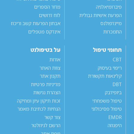
פיברומיאלגיה
מדור הספרים
הפרעת אישיות גבולית
לוח דרושים
מיינדפולנס
אבחון הפרעות קשב וריכוז
התמכרות
אינדקס מטפלים
תחומי טיפול
על בטיפולנט
CBT
אודות
ריפוי בעיסוק
צוות האתר
קלינאות תקשורת
תקנון אתר
DBT
מדיניות פרטיות
ביופידבק
הצהרת נגישות
טיפול משפחתי
זכות תיקון עיון ומחיקה
טיפול פסיכולוגי
הנחיות לכתיבת מאמר
EMDR
צור קשר
היפנוזה
הרשם לניוזלטר
מפת אתר