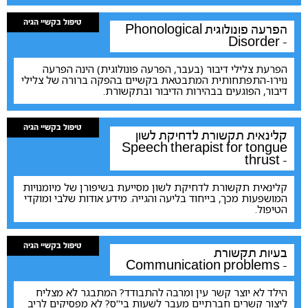
טיפול בקשיי הגיה
הפרעה פונולוגית
Phonological
Disorder -
הפרעת צלילי דיבור (בעבר, הפרעה פונולוגית) הינה הפרעה
נוירו-התפתחותית המתבטאת בקשיים בהפקה ברורה של צלילי
דיבור, הפוגעים בבהירות הדיבור ובתקשורת.
טיפול בקשיי הגיה
קלינאית תקשורת לדחיקת לשון
Speech therapist for tongue
thrust -
קלינאית תקשורת לדחיקת לשון מסייעת בשיפורן של מיומנויות
המושפעות מכך, בייחוד בליעה והגייה. מידע אודות שלבי ומוקדי
הטיפול.
טיפול בקשיי הגיה
בעיות תקשורת
Communication problems -
הילד לא יוצר קשר עין ומרבה להתבודד? המתבגר לא מצליח
ליצור קשרים חברתיים מעבר לשעות בי"ס? לא מפסיקים לריב