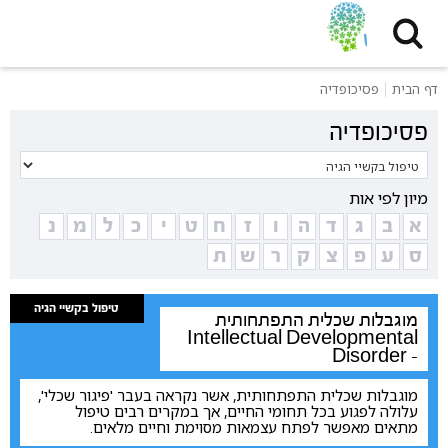
דף הבית
פסיכופדיה
פסיכופדיה
מיון לפי אות
א
ב
ג
ד
ה
ו
ז
ח
ט
י
כ
ל
מ
נ
ס
ע
פ
צ
ק
ר
ש
ת
טיפול בקשיי הגיה
מוגבלות שכלית התפתחותית
Intellectual Developmental
Disorder -
מוגבלות שכלית התפתחותית, אשר נקראה בעבר 'פיגור שכלי',
עלולה לפגוע בכל תחומי החיים, אך במקרים רבים טיפול
מתאים מאפשר לפתח עצמאות מסוימת וחיים מלאים.