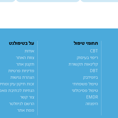
תחומי טיפול
על בטיפולנט
CBT
אודות
ריפוי בעיסוק
צוות האתר
קלינאות תקשורת
תקנון אתר
DBT
מדיניות פרטיות
ביופידבק
הצהרת נגישות
טיפול משפחתי
זכות תיקון עיון ומחי
טיפול פסיכולוגי
הנחיות לכתיבת מאמ
EMDR
צור קשר
היפנוזה
הרשם לניוזלטר
מפת אתר