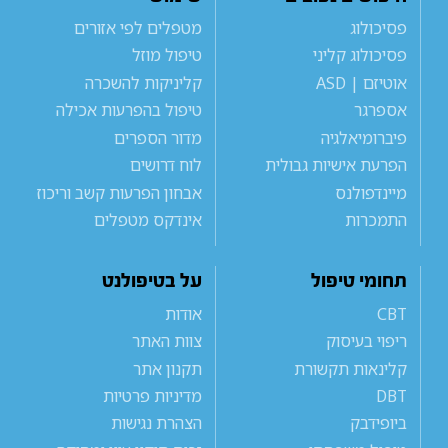
פסיכולוג
מטפלים לפי אזורים
פסיכולוג קליני
טיפול מוזל
אוטיזם | ASD
קליניקות להשכרה
אספרגר
טיפול בהפרעות אכילה
פיברומיאלגיה
מדור הספרים
הפרעת אישיות גבולית
לוח דרושים
מיינדפולנס
אבחון הפרעות קשב וריכוז
התמכרות
אינדקס מטפלים
תחומי טיפול
על בטיפולנט
CBT
אודות
ריפוי בעיסוק
צוות האתר
קלינאות תקשורת
תקנון אתר
DBT
מדיניות פרטיות
ביופידבק
הצהרת נגישות