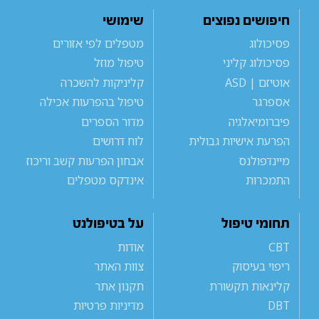
חיפושים נפוצים
שימושי
פסיכולוג
מטפלים לפי אזורים
פסיכולוג קליני
טיפול מוזל
אוטיזם | ASD
קליניקות להשכרה
אספרגר
טיפול בהפרעות אכילה
פיברומיאלגיה
מדור הספרים
הפרעת אישיות גבולית
לוח דרושים
מיינדפולנס
אבחון הפרעות קשב וריכוז
התמכרות
אינדקס מטפלים
תחומי טיפול
על בטיפולנט
CBT
אודות
ריפוי בעיסוק
צוות האתר
קלינאות תקשורת
תקנון אתר
DBT
מדיניות פרטיות