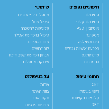
חיפושים נפוצים
שימושי
פסיכולוג
מטפלים לפי אזורים
פסיכולוג קליני
טיפול מוזל
אוטיזם | ASD
קליניקות להשכרה
אספרגר
טיפול בהפרעות אכילה
פיברומיאלגיה
מדור הספרים
הפרעת אישיות גבולית
לוח דרושים
מיינדפולנס
אבחון הפרעות קשב וריכוז
התמכרות
אינדקס מטפלים
תחומי טיפול
על בטיפולנט
CBT
אודות
ריפוי בעיסוק
צוות האתר
קלינאות תקשורת
תקנון אתר
DBT
מדיניות פרטיות