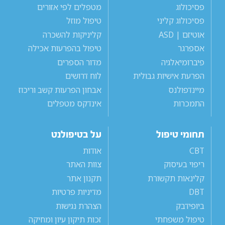
פסיכולוג
מטפלים לפי אזורים
פסיכולוג קליני
טיפול מוזל
אוטיזם | ASD
קליניקות להשכרה
אספרגר
טיפול בהפרעות אכילה
פיברומיאלגיה
מדור הספרים
הפרעת אישיות גבולית
לוח דרושים
מיינדפולנס
אבחון הפרעות קשב וריכוז
התמכרות
אינדקס מטפלים
תחומי טיפול
על בטיפולנט
CBT
אודות
ריפוי בעיסוק
צוות האתר
קלינאות תקשורת
תקנון אתר
DBT
מדיניות פרטיות
ביופידבק
הצהרת נגישות
טיפול משפחתי
זכות תיקון עיון ומחיקה