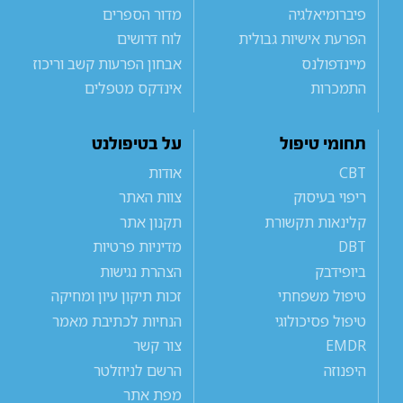
פיברומיאלגיה
מדור הספרים
הפרעת אישיות גבולית
לוח דרושים
מיינדפולנס
אבחון הפרעות קשב וריכוז
התמכרות
אינדקס מטפלים
תחומי טיפול
על בטיפולנט
CBT
אודות
ריפוי בעיסוק
צוות האתר
קלינאות תקשורת
תקנון אתר
DBT
מדיניות פרטיות
ביופידבק
הצהרת נגישות
טיפול משפחתי
זכות תיקון עיון ומחיקה
טיפול פסיכולוגי
הנחיות לכתיבת מאמר
EMDR
צור קשר
היפנוזה
הרשם לניוזלטר
מפת אתר