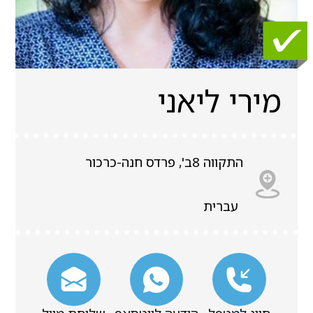
מירי ליאני
התקווה 8ב', פרדס חנה-כרכור
עברית