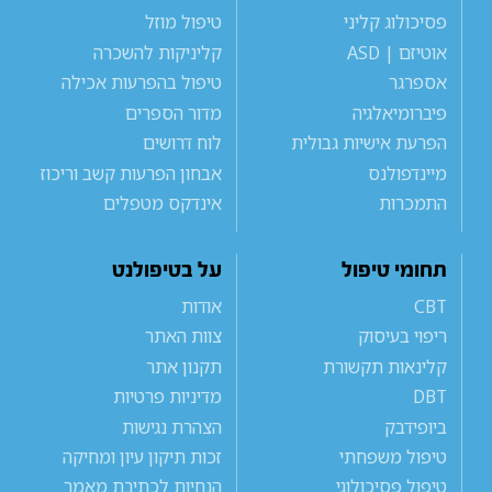
פסיכולוג קליני
טיפול מוזל
אוטיזם | ASD
קליניקות להשכרה
אספרגר
טיפול בהפרעות אכילה
פיברומיאלגיה
מדור הספרים
הפרעת אישיות גבולית
לוח דרושים
מיינדפולנס
אבחון הפרעות קשב וריכוז
התמכרות
אינדקס מטפלים
תחומי טיפול
על בטיפולנט
CBT
אודות
ריפוי בעיסוק
צוות האתר
קלינאות תקשורת
תקנון אתר
DBT
מדיניות פרטיות
ביופידבק
הצהרת נגישות
טיפול משפחתי
זכות תיקון עיון ומחיקה
טיפול פסיכולוגי
הנחיות לכתיבת מאמר