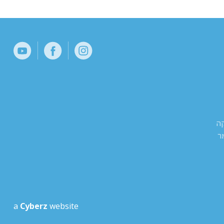
קה
ר
a
Cyberz
website