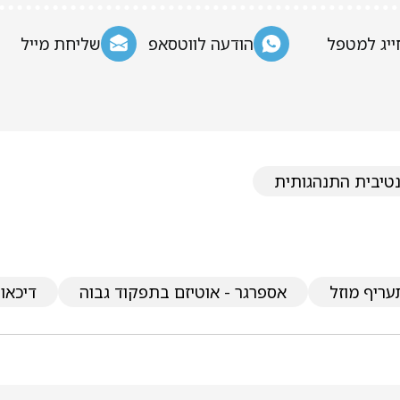
ייג למטפל
הודעה לווטסאפ
שליחת מייל
טיבית התנהגותית
עריף מוזל
אספרגר - אוטיזם בתפקוד גבוה
דיכאון