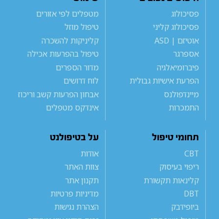
פסיכולוג
מטפלים לפי אזורים
פסיכולוג קליני
טיפול מוזל
אוטיזם | ASD
קליניקות להשכרה
אספרגר
טיפול בהפרעות אכילה
פיברומיאלגיה
מדור הספרים
הפרעת אישיות גבולית
לוח דרושים
מיינדפולנס
אבחון הפרעות קשב וריכוז
התמכרות
אינדקס מטפלים
תחומי טיפול
על בטיפולנט
CBT
אודות
ריפוי בעיסוק
צוות האתר
קלינאות תקשורת
תקנון אתר
DBT
מדיניות פרטיות
ביופידבק
הצהרת נגישות