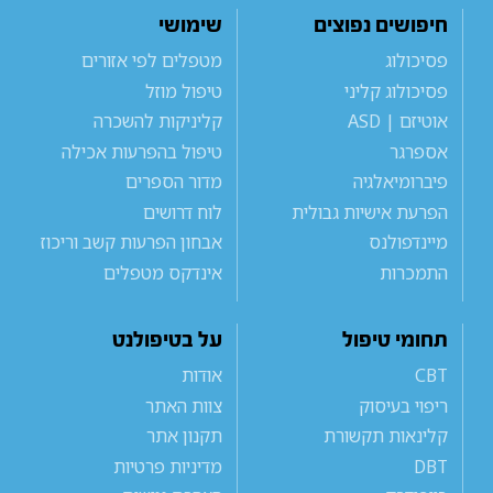
חיפושים נפוצים
שימושי
פסיכולוג
מטפלים לפי אזורים
פסיכולוג קליני
טיפול מוזל
אוטיזם | ASD
קליניקות להשכרה
אספרגר
טיפול בהפרעות אכילה
פיברומיאלגיה
מדור הספרים
הפרעת אישיות גבולית
לוח דרושים
מיינדפולנס
אבחון הפרעות קשב וריכוז
התמכרות
אינדקס מטפלים
תחומי טיפול
על בטיפולנט
CBT
אודות
ריפוי בעיסוק
צוות האתר
קלינאות תקשורת
תקנון אתר
DBT
מדיניות פרטיות