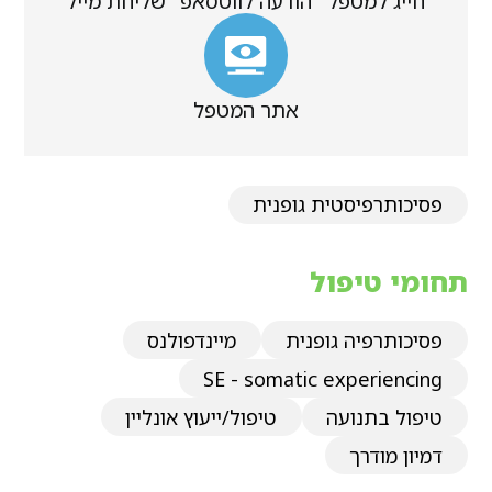
חייג למטפל
הודעה לווטסאפ
שליחת מייל
אתר המטפל
פסיכותרפיסטית גופנית
תחומי טיפול
פסיכותרפיה גופנית
מיינדפולנס
SE - somatic experiencing
טיפול בתנועה
טיפול/ייעוץ אונליין
דמיון מודרך