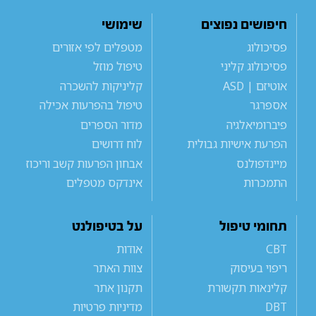
חיפושים נפוצים
שימושי
פסיכולוג
מטפלים לפי אזורים
פסיכולוג קליני
טיפול מוזל
אוטיזם | ASD
קליניקות להשכרה
אספרגר
טיפול בהפרעות אכילה
פיברומיאלגיה
מדור הספרים
הפרעת אישיות גבולית
לוח דרושים
מיינדפולנס
אבחון הפרעות קשב וריכוז
התמכרות
אינדקס מטפלים
תחומי טיפול
על בטיפולנט
CBT
אודות
ריפוי בעיסוק
צוות האתר
קלינאות תקשורת
תקנון אתר
DBT
מדיניות פרטיות