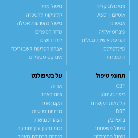
פסיכולוג קליני
טיפול מוזל
אוטיזם | ASD
קליניקות להשכרה
אספרגר
טיפול בהפרעות אכילה
פיברומיאלגיה
מדור הספרים
הפרעת אישיות גבולית
לוח דרושים
מיינדפולנס
אבחון הפרעות קשב וריכוז
התמכרות
אינדקס מטפלים
תחומי טיפול
על בטיפולנט
CBT
אודות
ריפוי בעיסוק
צוות האתר
קלינאות תקשורת
תקנון אתר
DBT
מדיניות פרטיות
ביופידבק
הצהרת נגישות
טיפול משפחתי
זכות תיקון עיון ומחיקה
טיפול פסיכולוגי
הנחיות לכתיבת מאמר