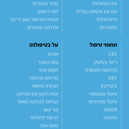
פיברומיאלגיה
מדור הספרים
הפרעת אישיות גבולית
לוח דרושים
מיינדפולנס
אבחון הפרעות קשב וריכוז
התמכרות
אינדקס מטפלים
תחומי טיפול
על בטיפולנט
CBT
אודות
ריפוי בעיסוק
צוות האתר
קלינאות תקשורת
תקנון אתר
DBT
מדיניות פרטיות
ביופידבק
הצהרת נגישות
טיפול משפחתי
זכות תיקון עיון ומחיקה
טיפול פסיכולוגי
הנחיות לכתיבת מאמר
EMDR
צור קשר
היפנוזה
הרשם לניוזלטר
מפת אתר