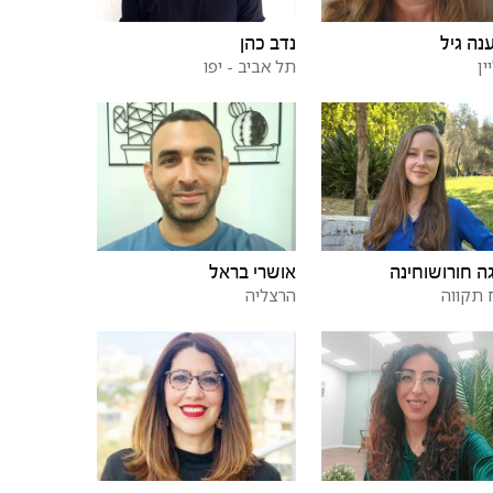
נה גיל
נדב כהן
ין
תל אביב - יפו
ה חורושוחינה
אושרי בראל
תקווה
הרצליה