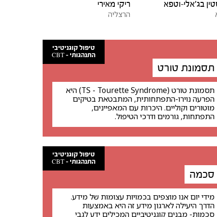
ין בג'אלי-וטפא
ריקי מאירי
הרצליה
טיפול קוגניטיבי
התנהגותי - CBT
תסמונת טורט
תסמונת טורט (TS - Tourette Syndrome) היא
הפרעה נוירו-התפתחותית, המתבטאת בטיקים
מוטורים וקוליים. היכרות עם המאפיינים,
התפתחות, גורמים ודרכי הטיפול.
טיפול קוגניטיבי
התנהגותי - CBT
סכמה
מידי יום אנו מוצפים בכמויות עצומות של מידע.
הדרך היעילה לארגון מידע זה היא באמצעות
סכמות- מבנים קוגניטיביים המכילים ידע לגבי