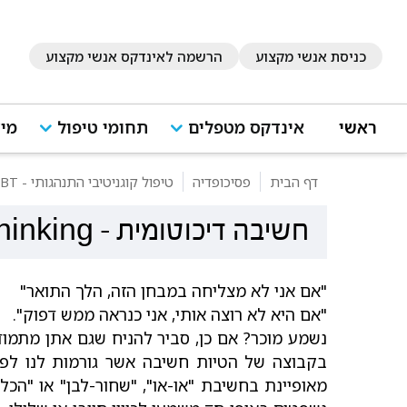
כניסת אנשי מקצוע
הרשמה לאינדקס אנשי מקצוע
ראשי
אינדקס מטפלים
תחומי טיפול
מיד
דף הבית
פסיכופדיה
טיפול קוגניטיבי התנהגותי - CBT
חשיבה דיכוטומית
-
hinking
"אם אני לא מצליחה במבחן הזה, הלך התואר"
"אם היא לא רוצה אותי, אני כנראה ממש דפוק".
נשמע מוכר? אם כן, סביר להניח שגם אתן מתמוד
בקבוצה של הטיות חשיבה אשר גורמות לנו לפר
מאופיינת בחשיבת "או-או", "שחור-לבן" או "הכל-