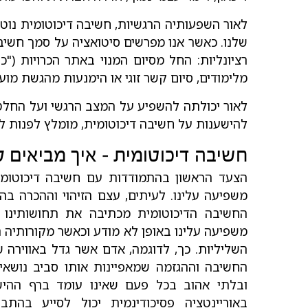
לאור השפעותיה הרגשיות, חשיבה דיכוטומית נו
שלנו. כאשר אנו מפרשים סיטואציה על סמך חשיבה
רציונליות: החל מסיום המנוי באתר הכרויות ("
מלימודים, סיום קשר זוגי או הימנעות מהגשת מ
לאור יכולתה להשפיע על המצב הרגשי ועל החלט
להישענות על חשיבה דיכוטומית, מומלץ לפנות לס
חשיבה דיכוטומית – איך מביאים ל
הצעד הראשון בהתמודדות עם חשיבה דיכוטומית
משפיעה עלינו. לעיתים, עצם הזיהוי וההכרה ב
החשיבה הדיכוטומית מכתיבה את תחושותינו ו
משפיעה עלינו באופן לא מודע וכאשר מקורותיה
השליליות. כך, לדוגמה, אדם אשר גדל באווירה ש
החשיבה וההגזמה שמאפיינות אותו סביב נושאי
ובלתי אהוב בכל פעם שאינו עומד ברף ההישג
באוריינטציה פסיכודינמית יכול לסייע בהתב