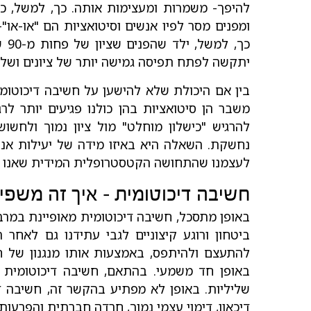
להיפך- משמרות ומעצימות אותה. כך, למשל, כ
ומפנים מסר לפיו אנשים וסיטואציות הם "או-או"
כך,
יתקשה לפתח תפיסה גמישה יותר של ציונים ושל 
בין אם היכולת שלא להישען על חשיבה דיכוטומי
משבר הן סיטואציות בהן כולנו פגיעים יותר לרג
להרגיש "כישלון מוחלט" מול ציון נמוך ולחש
נחשקת. השאלה היא באיזו מידה של יעילות אנח
לעצמנו שהתחושה הקטסטרופלית המידית שאנו חו
חשיבה דיכוטומית – איך זה משפיע
באופן מתסכל, חשיבה דיכוטומית מאופיינת במרבי
ביטחון ורוגע קיצוניים לגבי עתידנו גם לאחר
להתעצם ולהיתפס, באמצעות אותו מנגנון של ח
באופן חד משמעי. בהתאם, חשיבה דיכוטומית
שליליות. באופן לא מפתיע בהקשר זה, חשיבה די
דיכאון, דימוי עצמי נמוך, חרדה חברתית והפרעות