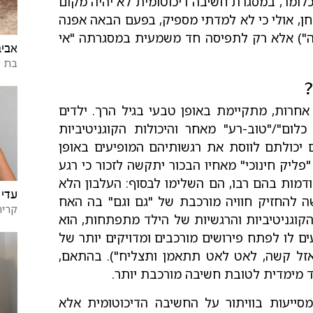
 כלומר, במסגרת חשיבה דיכוטומית לא יהיה מקום
ן, אולי כי לא למדתי מספיק, בפעם הבאה אפנה
נה") אלא רק לתפיסה חד משמעית במסגרתה "אי
אביב
בת 
?
אחרות, מתקיימת באופן טבעי בגיל הרך. ילדים
לום"/"טוב-רע" מאחר והיכולות הקוגניטיביות
גם יכולתם לווסת את רגשותיהם המופיעים באופן
פליק חינוכי" מאחיו הבכור יתקשה לזכור כי רגע
ודמות בהם רבו, הם השלימו לבסוף: העלבון הלא
עדי 
ה להחזיק חוויה מורכבת של "גם וגם" בה האח
קרית
הקוגניטיביות והרגשיות של הילד מתפתחות, הוא
ים לו לפתח פירושים מורכבים ומדויקים יותר של
 פאזל קשה, לאט לאט תתאמן ותצליח"). בהתאם,
ד מימדית לטובת חשיבה מורכבת יותר.
סייעות בוויתור על החשיבה הדיכוטומית אלא