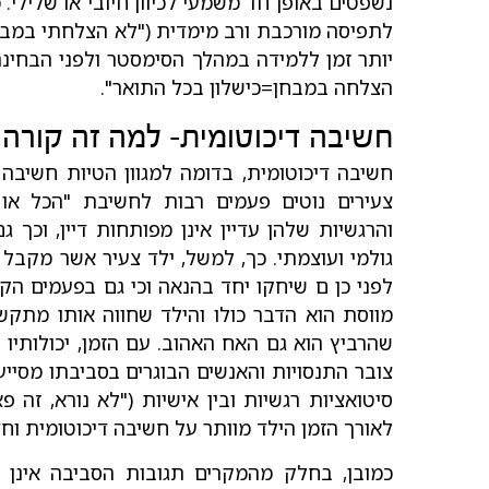
נשפטים באופן חד משמעי לכיוון חיובי או שלילי.
לתפיסה מורכבת ורב מימדית ("לא הצלחתי במבח
יותר זמן ללמידה במהלך הסימסטר ולפני הבחי
הצלחה במבחן=כישלון בכל התואר".
חשיבה דיכוטומית- למה זה קורה
חשיבה דיכוטומית, בדומה למגוון הטיות חשיבה 
צעירים נוטים פעמים רבות לחשיבת "הכל או כ
והרגשיות שלהן עדיין אינן מפותחות דיין, וכך 
גולמי ועוצמתי. כך, למשל, ילד צעיר אשר מקבל "
לפני כן ם שיחקו יחד בהנאה וכי גם בפעמים הק
מווסת הוא הדבר כולו והילד שחווה אותו מתקש
שהרביץ הוא גם האח האהוב. עם הזמן, יכולותיו 
צובר התנסויות והאנשים הבוגרים בסביבתו מסייע
סיטואציות רגשיות ובין אישיות ("לא נורא, זה
לאורך הזמן הילד מוותר על חשיבה דיכוטומית וח
כמובן, בחלק מהמקרים תגובות הסביבה אינן מ