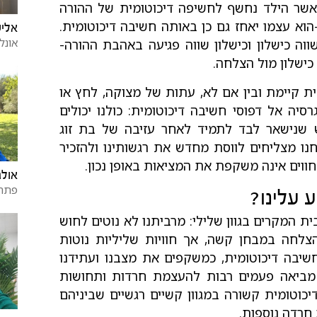
אשר הילד נחשף לחשיפה דיכוטומית של ההורה
-הוא עצמו יאחז גם כן באותה חשיבה דיכוטומית.
אליע
אונלי
 למשל, ילד שהפנים שציון של פחות מ-90 שווה כישלון וכישלון שווה פגיעה באהבת ההורה-
כישלון מול הצלחה.
ת קיימת ובין אם לא, עתות של מצוקה, לחץ או
רסיה אל דפוסי חשיבה דיכוטומית: כולנו יכולים
וש שנישאר לבד לתמיד לאחר עזיבה של בת זוג
נו מצליחים לווסת מחדש את רגשותינו ולהזכיר
וים אינה משקפת את המציאות באופן נכון.
אולג
פתח 
 עלינו?
ת המקרים בגוון שלילי: מרביתנו לא נוטים לחוש
 הצלחה במבחן קשה, אך חוויות שליליות נוטות
שיבה דיכוטומית, כמשקפים את מצבנו ועתידנו
 מביאה פעמים רבות להעצמת חרדות ותחושות
כוטומית קשורה במגוון קשיים רגשיים שביניהם
 חרדה נוספות.