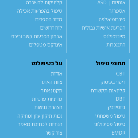
אוטיזם | ASD
קליניקות להשכרה
אספרגר
טיפול בהפרעות אכילה
פיברומיאלגיה
מדור הספרים
הפרעת אישיות גבולית
לוח דרושים
מיינדפולנס
אבחון הפרעות קשב וריכוז
התמכרות
אינדקס מטפלים
תחומי טיפול
על בטיפולנט
CBT
אודות
ריפוי בעיסוק
צוות האתר
קלינאות תקשורת
תקנון אתר
DBT
מדיניות פרטיות
ביופידבק
הצהרת נגישות
טיפול משפחתי
זכות תיקון עיון ומחיקה
טיפול פסיכולוגי
הנחיות לכתיבת מאמר
EMDR
צור קשר