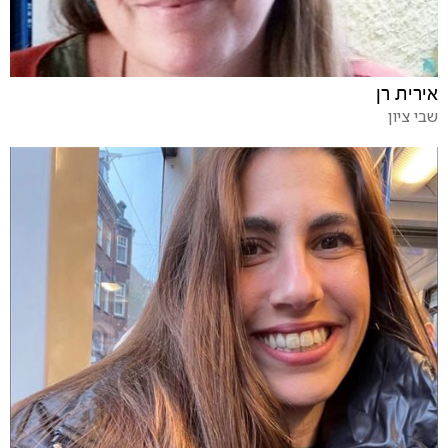
אירית רן
שבי ציון