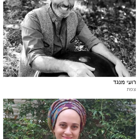
רועי מנגד
צפת