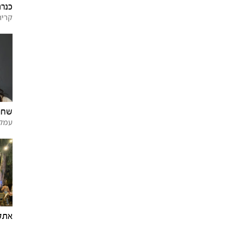
כנרת
קרית
שחר
עמק
אתל 