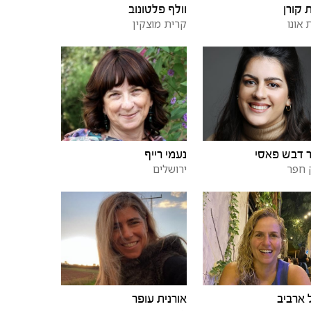
 קורן
וולף פלטונוב
 אונו
קרית מוצקין
 דבש פאסי
נעמי רייף
 חפר
ירושלים
ארביב
אורנית עופר