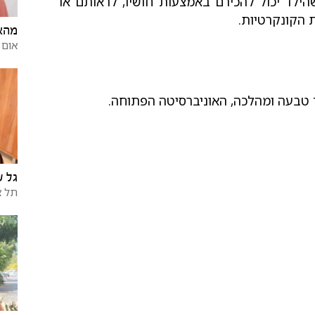
הילד יכול להכירם באמצעות חושיו, לראותם או
 הקונקרטיות.
מהא 
אום 
גל 
תל א