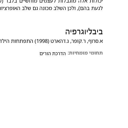
יכולות אלה מוגבלות לעצמים מוחשיים בלבד (ש
לגעת בהם), ולכן השלב מכונה גם שלב האופרציות
ביבליוגרפיה
א.סרוף, ר.קופר, ג.דהארט (1998) התפתחות הילד טבעה ומהלכה, האוניברסיטה הפתוחה.
תחומי מומחיות:
הדרכת הורים