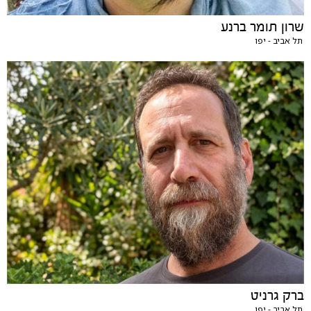
שרון תומר ברנע
תל אביב - יפו
ברק גרניט
תל אביב - יפו