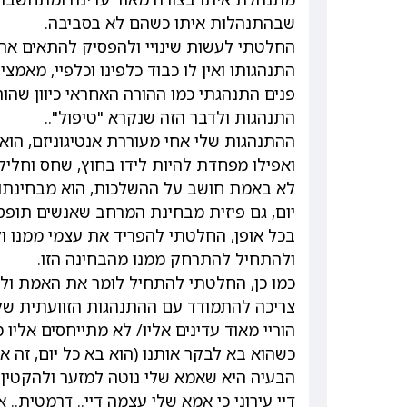
שבהתנהלות איתו כשהם לא בסביבה.
החלטתי לעשות שינויי ולהפסיק להתאים את 
התנהגותו ואין לו כבוד כלפינו וכלפיי, מאמציי
פנים התנהגתי כמו ההורה האחראי כיוון שהורי
התנהגות ולדבר הזה שנקרא "טיפול"..
ההתנהגות שלי אחי מעוררת אנטיגוניזם, הוא 
ואפילו מפחדת להיות לידו בחוץ, שחס וחליל
לא באמת חושב על ההשלכות, הוא מבחינתו ה
יום, גם פיזית מבחינת המרחב שאנשים תופסי
בכל אופן, החלטתי להפריד את עצמי ממנו 
ולהתחיל להתרחק ממנו מהבחינה הזו.
כמו כן, החלטתי להתחיל לומר את האמת ולא
צריכה להתמודד עם ההתנהגות הזוועתית שלו
הוריי מאוד עדינים אליו/ לא מתייחסים אליו
כשהוא בא לבקר אותנו (הוא בא כל יום, זה או
הבעיה היא שאמא שלי נוטה למזער ולהקטין
דיי עירוני כי אמא שלי עצמה דיי.. דרמטית..