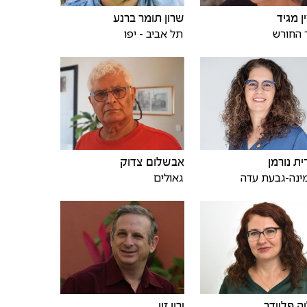
ן מגיד
שרון תומר ברנע
 החורש
תל אביב - יפו
ית נורמן
אבשלום צדוק
ינה-גבעת עדה
גאולים
ה פליידר
ירון זיו