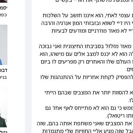
יסמי
כפר
עצמי לאחי, הוא איננו חושב על השלכות
 היו דיי לשווא ובזבזתי המון אנרגיה והרבה
י לא מאוד מודרניים ומודעים לבעיות
מאוד מזלזל בסביבתו החיצונית ואני נבוכה
ה הוא לא יכנס למצב אלים עם מישהו, הוא
עולם שלו והאחרים רק מפריעים לו ביום
ם.
דבור
ולהפסיק לקחת אחריות על ההתנהגות שלו
בנימ
 להסוות יותר את המצבים שבהם הייתי
.
 ממש כי גם הוא לא מתייחס לאף אחד גם
תו ריטואל).
 את המצבים שאני משתפת אותה בהם, שזה
 אבל שזה מגיע אליי החוויות שלי מתגמדות
נטלי