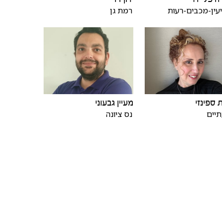
עין-מכבים-רעות
רמת גן
 ספינזי
מעיין גבעוני
יים
נס ציונה