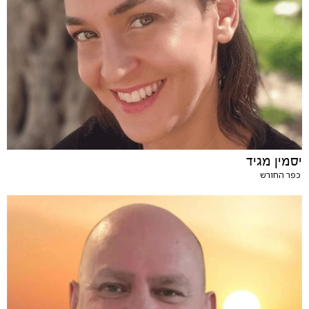
יסמין מגיד
כפר החורש