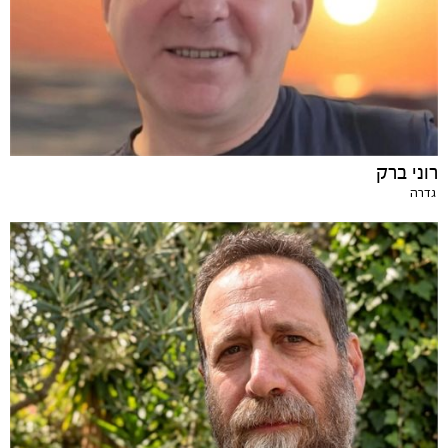
רוני ברק
גדרה