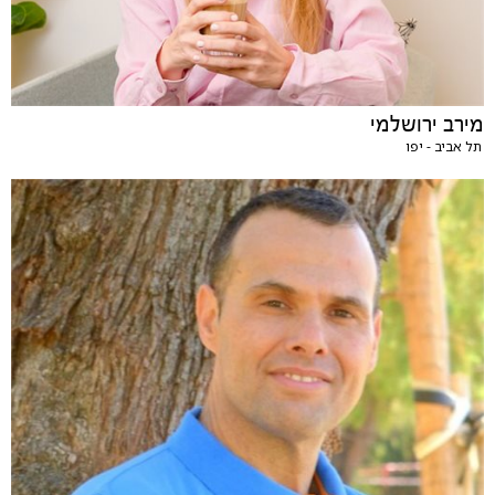
מירב ירושלמי
תל אביב - יפו