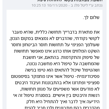
נכתב ע"י ליטל פלג ב - 10/11/2020 10:25:13
שלום לך.
את מתארת בדברייך תחושה כללית, שהיא מעבר
לקושי נקודתי, שהדברים לא נמצאים במקום הנכון,
שעולמך הפנימי על תחושות חוסר הביטחון וחוסר
השקט המלווים אותו כרגע אינו מאפשר תחושות
של סיפוק והתקדמות. בהתאם, אני חושבת
שהמחשבה על טיפול היא מחשבה נכונה,
ושהטיפול שיכול להתאים הוא טיפו בגישה
פסיכודינמית- טיפול אשר אינו מתמקד בסימפטום
ספציפי ופתרונו אלא בהתבוננות ועיבוד היבטים
לא מודעים אשר משפיעים על מגוון תחושות,
רגשות והיבטים בין אישיים. במסגרת טיפול זה אי
הידיעה איך לדבר ואיך להתחיל היא חלק
מהדברים בהם מתבוננים ולכן סביר להניח