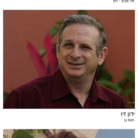
תל אביב - יפו
ירון זיו
רמת גן