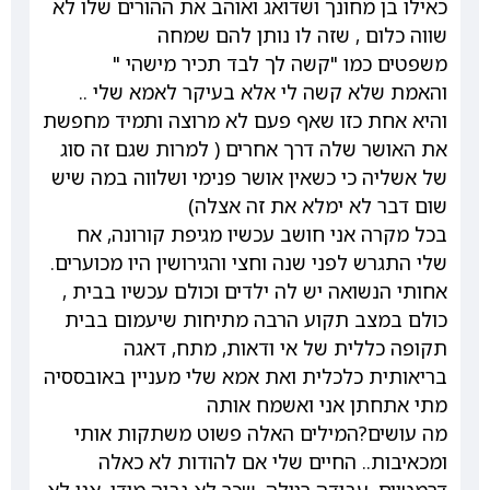
כאילו בן מחונך ושדואג ואוהב את ההורים שלו לא
שווה כלום , שזה לו נותן להם שמחה
משפטים כמו "קשה לך לבד תכיר מישהי "
והאמת שלא קשה לי אלא בעיקר לאמא שלי ..
והיא אחת כזו שאף פעם לא מרוצה ותמיד מחפשת
את האושר שלה דרך אחרים ( למרות שגם זה סוג
של אשליה כי כשאין אושר פנימי ושלווה במה שיש
שום דבר לא ימלא את זה אצלה)
בכל מקרה אני חושב עכשיו מגיפת קורונה, אח
שלי התגרש לפני שנה וחצי והגירושין היו מכוערים.
אחותי הנשואה יש לה ילדים וכולם עכשיו בבית ,
כולם במצב תקוע הרבה מתיחות שיעמום בבית
תקופה כללית של אי ודאות, מתח, דאגה
בריאותית כלכלית ואת אמא שלי מעניין באובססיה
מתי אתחתן אני ואשמח אותה
מה עושים?המילים האלה פשוט משתקות אותי
ומכאיבות.. החיים שלי אם להודות לא כאלה