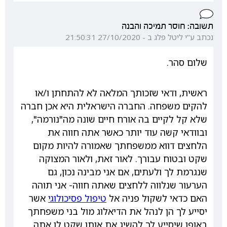
תשובה: חוסר תמיכה והבנה
נכתב ע"י ליטל פלג ב - 27/10/2020 21:50:31
שלום סהר.
ראשית, ודאי שזכותך המלאה לא להתחתן ו/או
להקים משפחה. החברה הישראלית היא אכן חברה
שלא קל לקיים בה אורח חיים שונה מה"נורמה",
ובוודאי קשה עוד יותר כאשר אתה חווה את
הלחצים דווא ממשפחתך שאמורה להיות מקום
שקט ובטוח עבורך. לאור זאת, ולאור המצוקה
שנגרמת לך ולעתים, אם אני מבינה נכון, גם
הערעור שנלווה ללחצים שאתה חווה- אני תוהה
האם כדאי לשקול פניה אל
טיפול פסיכולוגי
אשר
יסייע לך הן לנהל את הדיאלוג מול בני משפחתך
באופן שיסייע לך להשיג את אותו שקט לו אתה