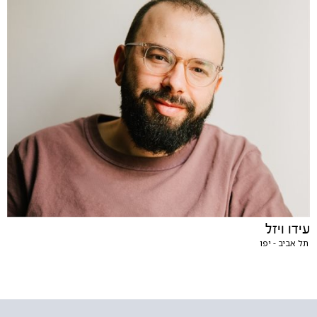
עידו ויזל
תל אביב - יפו