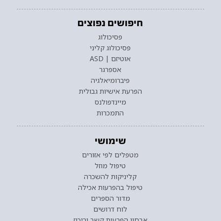
חיפושים נפוצים
פסיכולוג
פסיכולוג קליני
אוטיזם | ASD
אספרגר
פיברומיאלגיה
הפרעת אישיות גבולית
מיינדפולנס
התמכרות
שימושי
מטפלים לפי אזורים
טיפול מוזל
קליניקות להשכרה
טיפול בהפרעות אכילה
מדור הספרים
לוח דרושים
אבחון הפרעות קשב וריכוז