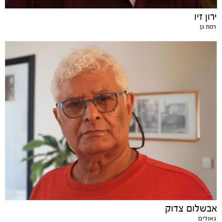
ירון זיו
רמת גן
אבשלום צדוק
גאולים