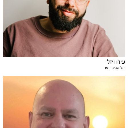
עידו ויזל
תל אביב - יפו