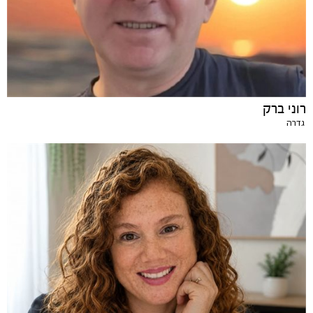
רוני ברק
גדרה