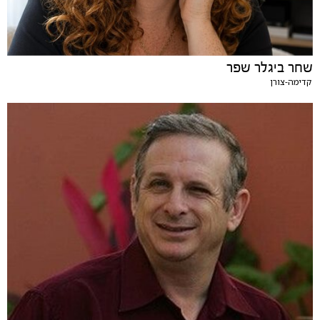
שחר ביגלר שפר
קדימה-צורן