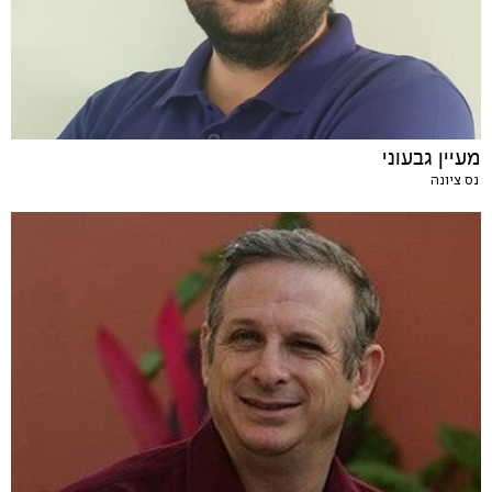
מעיין גבעוני
נס ציונה