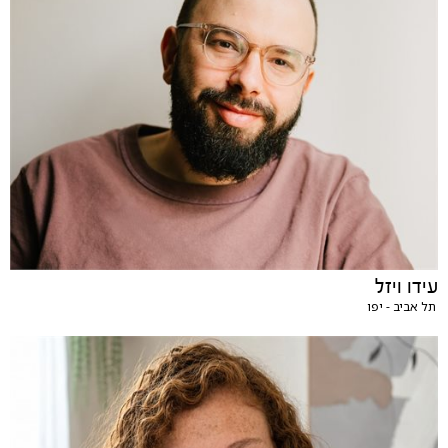
עידו ויזל
תל אביב - יפו