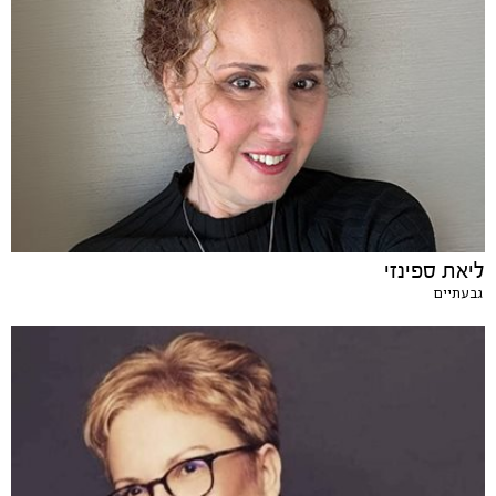
ליאת ספינזי
גבעתיים