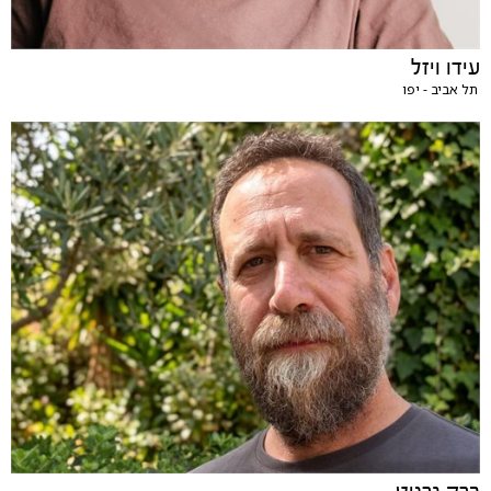
עידו ויזל
תל אביב - יפו