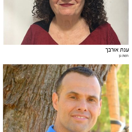
ענת אורבך
רמת גן