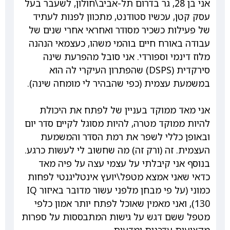
אני בן 28, גר בדרום תל-אביב\חולון, לשעבר בעל
עסק קטן, עכשיו סטודנט, מתכוון לפנות לעתיד
של פעילות כשכיר מסודר ואחראי אחרי שנים של
עבודה באורח חיים בוהמי משהו, כעצמאי הנהנה
מלוז דינמי וספורדי. אני סובל מהפרעת שינה
סירקדית (DSPS) שהפתרון העיקרי לה הוא
במשמעת עצמית (כפי שהבהיר לי מומחה שינה).
אני מאד ממוקד בעניין של לפתח את היכולת
להיות ממוקד מטרה, להיות מסוגל לקיים סדר יום
ובאופן כללי לשפר את רמת הסדר והמשמעת
העצמית. זה (ורק זה) מה שחשוב לי לעשות כרגע.
בנוסף אני קיבלתי על עצמי עצה על פיה מאד
כדאי שאני אמצא מטפל\יועץ אינטליגנטי לפחות
כמוני (על פי מבחן מלפני עשור מדובר באיזור IQ
130), ואני מאמין שאוכל לפתח יותר אמון כלפי
מטפל ששם דגש על גישות המתבססות על ספרות