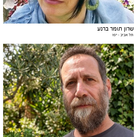
שרון תומר ברנע
תל אביב - יפו