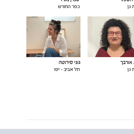
כפר החורש
גן
אורבך
גוני סירוטה
גן
תל אביב - יפו