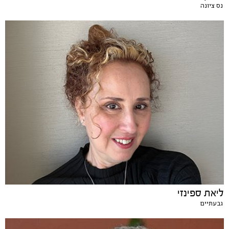
נס ציונה
ליאת ספינזי
גבעתיים