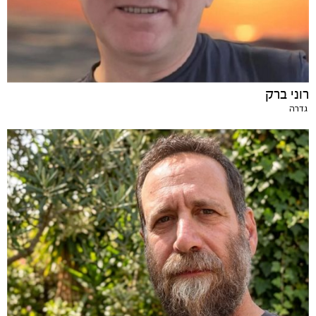
רוני ברק
גדרה