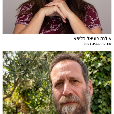
אילנה בוניאל כליפא
מודיעין-מכבים-רעות