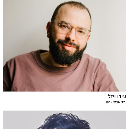
עידו ויזל
תל אביב - יפו