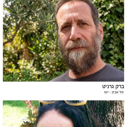
ברק גרניט
תל אביב - יפו