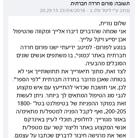
תשובה: פורום חרדה חברתית
נכתב ע"י ליטל פלג ב - 23/04/2018 20:29:15
שלום נורית,
אני שמחה שהדברים דיברו אלייך ומקווה שהטיפול
אכן יסייע ויקל עלייך.
בנוגע לפורום- למיטב ידיעתי ישנו פורום חרדה
חברתית באתר 'כמוני', בו משתפים אנשים שונים
הסובלים מהבעיה.
לצד זאת, מתוך תיאורייך את תחושותייך אני לא
בטוחה שאכן מדובר בחרדה חברתית "לפי הספר".
לכן, אני חושבת שכדאי להתייעץ עם איש מקצוע
לגבי סוג הטיפול המתאים לך ביותר. ניתן לעשות
זאת במוקד ההפניות של בטיפולנט בטל' 1800-
200-205, ואף לקבל הפניה למטפל/ת מתאימ/ה
באזור מגורייך. לחלופין, תוכלי לעיין באינדקס
אנשי המקצוע באתר וליצור קשר עם מטפל/ת
אשר את מרגישה חיבור לדברים שכתבו על עצמם.