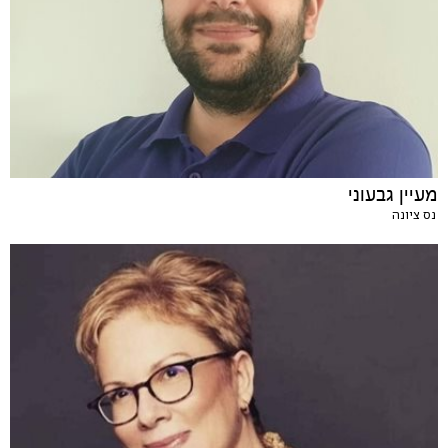
מעיין גבעוני
נס ציונה