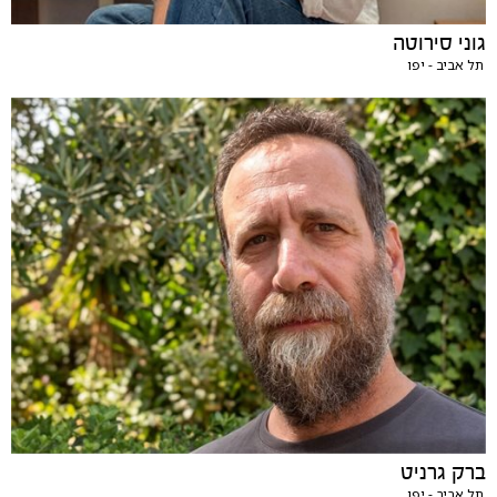
גוני סירוטה
תל אביב - יפו
ברק גרניט
תל אביב - יפו