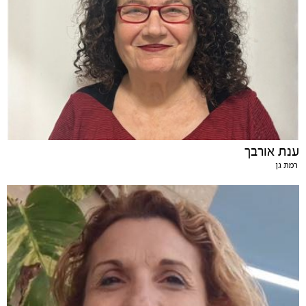
ענת אורבך
רמת גן