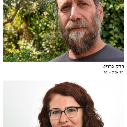
ברק גרניט
תל אביב - יפו