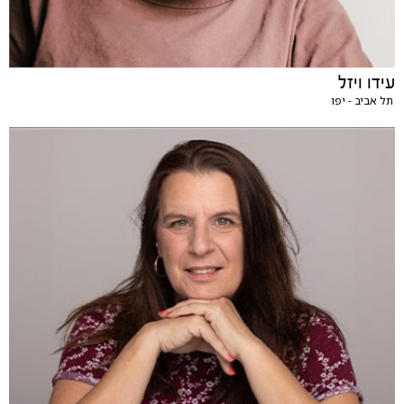
עידו ויזל
תל אביב - יפו