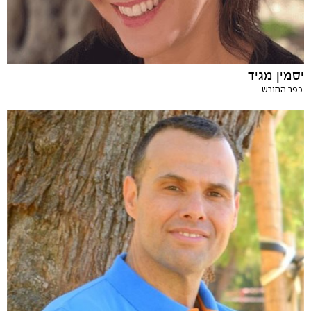
יסמין מגיד
כפר החורש