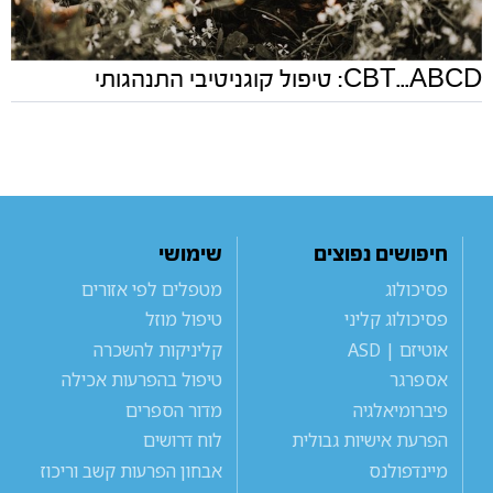
CBT...ABCD: טיפול קוגניטיבי התנהגותי
חיפושים נפוצים
שימושי
פסיכולוג
מטפלים לפי אזורים
פסיכולוג קליני
טיפול מוזל
אוטיזם | ASD
קליניקות להשכרה
אספרגר
טיפול בהפרעות אכילה
פיברומיאלגיה
מדור הספרים
הפרעת אישיות גבולית
לוח דרושים
מיינדפולנס
אבחון הפרעות קשב וריכוז