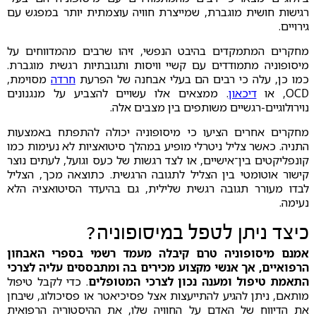
רגישות חושית מוגברת, שמייצרת חוויה עוצמתית יותר במפגש עם
גירויים.
מחקרים המתמקדים בהיבט הנפשי, זיהו שרבים מהמדווחים על
מיסופוניה מתמודדים עם קשיי וויסות ותגובתיות רגשית מוגברת.
כמו כן, עלה כי רבים הם בעלי אבחנה של הפרעת
חרדה
מסוימת,
OCD, או
דיכאון
. ממצאים אלו עשויים להצביע על מנגנונים
נוירולוגיים-רגשיים משותפים בין מצבים אלה.
מחקרים אחרים הציעו כי מיסופוניה יכולה להתפתח באמצעות
התניה. כאשר צליל ניטרלי מופיע במהלך סיטואציות לא נעימות כמו
קונפליקטים בין־אישיים, או לצד רגשות של כעס וגועל, לעתים נוצר
קישור אוטומטי בין הצליל לתגובה הרגשית. כתוצאה מכך, הצליל
לבדו מעורר תגובה רגשית שלילית, גם בהיעדר הסיטואציה הלא
נעימה.
כיצד ניתן לטפל במיסופוניה?
אמנם מיסופוניה טרם קיבלה מעמד רשמי בספרי האבחון
הרפואיים, אך אנשי מקצוע מכירים בה ומתבססים עליה לצרכי
התאמת טיפול ומענה נכון לצרכי המטופלים
. כדי לקבל טיפול
מותאם, ניתן להגיע להתייעצות אצל פסיכיאטר או פסיכולוג, שיבחן
את הדיווח של האדם על החוויה שלו, את ההיסטוריה הרפואית