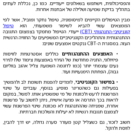
והפסיכולוגית, וישתמש בשאלונים ייעודיים. כמו כן, נכללת לעתים
בתהליך בדיקת שמיעה ושלילה של אבחנות אחרות.
מבין הטיפולים הקיימים למיסופוניה, טיפול נחקר ומוביל, אשר לפי
הממצאים עשוי להביא לשיפור משמעותי, הוא
טיפול
קוגניטיבי-התנהגותי (CBT)
ייעודי. הטיפול מתמקד בצמצום התגובה
ההתנהגותית והתהליכים הקוגניטיביים המשפיעים על החוויה הרגשית
העזה. במסגרת ה-CBT ננקטים אמצעים שונים:
•
האמצעים ההתנהגותיים
כוללים אסטרטגיות לוויסות
פיזיולוגי, התניה מחודשת של הגירוי באמצעות צימוד שלו לגירוי
נעים עוצמתי יותר (כמו לדוגמה השמעת צליל אהוב בווליום
גבוה), הפחתת הימנעויות ועוד.
•
במישור הקוגניטיבי
, לומדים להפנות תשומת לב ולהמשיך
בפעילות גם כשהטריגר מופיע. בנוסף, עובדים על שינוי
הפרשנות לרעש ולכוונות של מי שמשמיע אותו. למשל, במקום
לראות בכך התרסה או פגיעה אישית, ניתן לחשוב על פרשנות
אחרת, שמניחה שההתנהגות לא מכוונת. שינוי הפרשנות עשוי
לצמצם תגובות רגשיות לא יעילות והשלכות חברתיות.
חשוב לזכור, גם כשצליל קטן מעורר סערה גדולה, יש דרך להבין,
לווסת ולהקל.