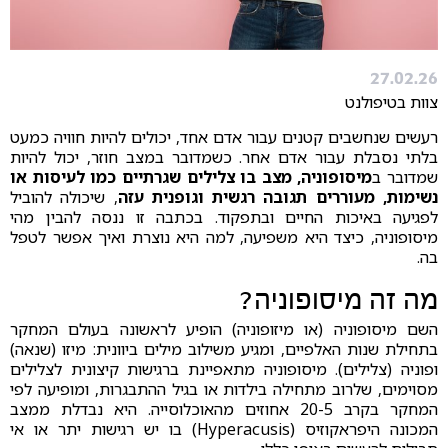
27.02.26
צוות בטיפולנט
רעשים שנחשבים קטנים עבור אדם אחד, יכולים להיות חוויה כמעט
בלתי נסבלת עבור אדם אחר. כשמדובר במצב חוזר, יכול להיות
שמדובר ב
מיסופוניה, מצב בו צלילים שגרתיים כמו לעיסות או
נשימות, מעוררים תגובה רגשית וגופנית עזה
, שיכולה להוביל
לפגיעה באיכות החיים ובתפקוד. בכתבה זו ננסה להבין מהי
מיסופוניה, כיצד היא משפיעה, למה היא נוצרת ואיך אפשר לטפל
בה.
מה זה מיסופוניה?
השם מיסופוניה (או מיזופוניה) הופיע לראשונה בעולם המחקר
בתחילת שנות האלפיים, ומגיע משילוב מילים ביוונית: מיזו (שנאה)
ופוניה (צלילים). מיסופוניה מתאפיינת ברגישות קיצונית לצלילים
מסוימים, שלרוב מתחילה בילדות או בגיל ההתבגרות, ומופיעה לפי
המחקר בקרב 20-5 אחוזים מהאוכלוסייה. היא נבדלת ממצב
המכונה היפראקוזיס (Hyperacusis) בו יש רגישות יתר או אי