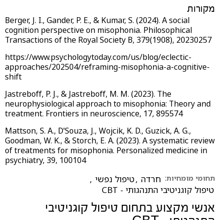
מקורות
Berger, J. I., Gander, P. E., & Kumar, S. (2024). A social
cognition perspective on misophonia. Philosophical
Transactions of the Royal Society B, 379(1908), 20230257
https://www.psychologytoday.com/us/blog/eclectic-
approaches/202504/reframing-misophonia-a-cognitive-
shift
Jastreboff, P. J., & Jastreboff, M. M. (2023). The
neurophysiological approach to misophonia: Theory and
treatment. Frontiers in neuroscience, 17, 895574
Mattson, S. A., D'Souza, J., Wojcik, K. D., Guzick, A. G.,
Goodman, W. K., & Storch, E. A. (2023). A systematic review
of treatments for misophonia. Personalized medicine in
psychiatry, 39, 100104
תחומי מומחיות:
חרדה
,
טיפול נפשי
,
טיפול קוגניטיבי התנהגותי - CBT
אנשי מקצוע בתחום
טיפול קוגניטיבי