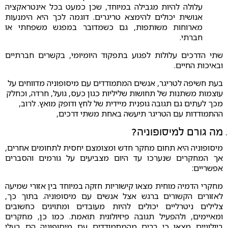
עלולה להיות מגבילה במיוחד, שכן כמעט בכל אינטראקציה
אנושית יכולים להימצא טריגרים. דוגמה לכך היא הימנעות
מארוחות משותפות, גם כשמדובר במפגש משפחתי או
חברתי.
שתי הדרכים עלולות לפגוע בתפקוד היומיומי, בקשרים חברתיים
ובאיכות החיים.
בעת חשיפה לטריגר, אנשים המתמודדים עם מיסופוניה מדווחים על
עוצמות משתנות של תחושות שליליות כגון כעס, גועל, חרדה, וכחלק
מכך לעתים גם תגובה גופנית מיידית של לחץ ודופק מואץ. לרוב,
ההתמודדות עם הטריגר תיעשה באחת משתי דרכים,
מה גורם למיסופוניה?
מיסופוניה היא תחום מחקר חדש ומצומצם יחסית לתחומים אחרים,
אך המחקרים שנערכו עד היום מצביעים על גורמים והסברים
אפשריים:
מחקרי הדמיה מוחית מצאו קישוריות חזקה במיוחד בין אזורי שמיעה
לאזורים הקשורים ברגש אצל אנשים עם מיסופוניה. בתוך כך,
צלילים ניטרליים יכולים להיות מעובדים ומתויגים כחשובים
ומאיימים, ולהפעיל תגובה פיזיולוגית תואמת. כמו כן, מחקרים
ביולוגיים מצאו כי רבים מהמתמודדים עם מיסופוניה הם בעלי