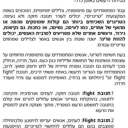
סבילות לרעשים באופן כללי.
עבור המתמודדים עם מיסופוניה, צלילים יומיומיים, המכונים בשפה
המקצועית “טריגרים״, יכולים לעורר תגובה חזקה ולא נעימה.
הטריגרים השכיחים ביותר הם קולות שמופקים מהפה או
מהאף של אחרים, כמו לעיסה, נשימה, או כחכוח. גם נקישות,
גירוד, ורעשים אחרים שלא מפריעים למרבית האנשים, יכולים
להוות טריגר
. ישנה שונות בין אנשים באשר לצלילים שמהווים
טריגרים עבורם.
בעת חשיפה לטריגר, אנשים המתמודדים עם מיסופוניה מדווחים על
עוצמות משתנות של תחושות שליליות כגון כעס, גועל, חרדה, וכחלק
מכך לעתים גם תגובה גופנית מיידית של לחץ ודופק מואץ. לרוב,
ההתמודדות עם הטריגר תיעשה באחת משתי דרכים, תגובת "fight
or flight" (״הילחם או ברח״), האופיינית למפגש עם גירוי מעורר
חרדה:
1.
תגובת fight:
תגובה חזקה, לעתים אגרסיבית ותקיפה.
לדוגמה, בהתקלות בטריגר אנשים עלולים להרים את קולם
כתגובה למשמע הרעש המטריד, מתוך מצוקה ורצון להפסיק
את הרעש.
2.
תגובת Flight
: לעתים, אנשים יעדיפו להימנע מלכתחילה
ממצבים בהם הם עלולים להיחשף לטריגרים. ההימנעות