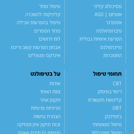
פסיכולוג קליני
טיפול מוזל
אוטיזם | ASD
קליניקות להשכרה
אספרגר
טיפול בהפרעות אכילה
פיברומיאלגיה
מדור הספרים
הפרעת אישיות גבולית
לוח דרושים
מיינדפולנס
אבחון הפרעות קשב וריכוז
התמכרות
אינדקס מטפלים
תחומי טיפול
על בטיפולנט
CBT
אודות
ריפוי בעיסוק
צוות האתר
קלינאות תקשורת
תקנון אתר
DBT
מדיניות פרטיות
ביופידבק
הצהרת נגישות
טיפול משפחתי
זכות תיקון עיון ומחיקה
טיפול פסיכולוגי
הנחיות לכתיבת מאמר