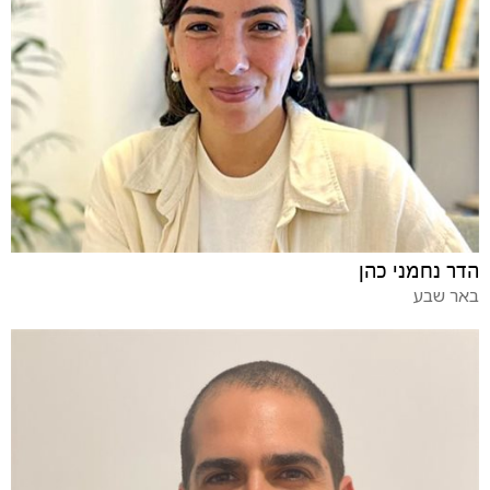
הדר נחמני כהן
באר שבע