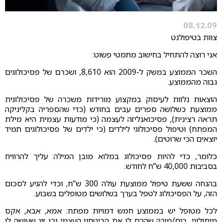
08.12.09
צוות בטיפולנט
אני רוצה להתחיל בחישוב מתמטי פשוט:
השכר הממוצע במשק ל-2009 הוא 8,610, ושכרם של פסיכולוגים
גבוה מהממוצע.
הוצאות נלוות לעיסוק במקצוע מורידות משכרה של פסיכולוגית
ממוצעת כשלושה ספרים עבים בחודש (כדי שהספריה בקליניקה
תראה רצינית), פסיכואנליזה לעצמה (כי מודעות עצמית היא מילת
המפתח) וטיפול פסיכולוגי לילדים (כי ילדים של פסיכולוגים תמיד
יוצאים הכי שרוטים).
כלומר, כדי להיות פסיכולוג במלוא מובן המילה עליך להרוויח
בסביבות 40,000 ש"ח לחודש.
בהנחה ששעת טיפול ממוצעת עולה 300 ש"ח, וכדי להגיע לסכום
הזה, על הפסיכולוג לטפל בערך בשלושים מטופלים בשבוע.
לכל מטופל יש בממוצע חמש דמויות מפתח: אמא, אבא, אקס
מיתולוגי, בוס/מורה שהרס לו את הביטחון העצמי ובן זוג שעושה לו