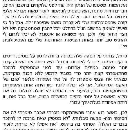
את המוות. משמעו של הנתון הזה, עוד לפני שלוקחים בחשבון אחים,
חברים וחיות מחמד, הוא שפסיכולוג אמור לזכור מאות אם לא אלפי
פרטים. כל החישוב הזה בא להסביר שאני בהחלט יכולה להבין איך
קורה שהפסיכולוגית שלי לא זוכרת משהו שסיפרתי לה. אבל כל מי
שיעיין לעומק בחישוב הנ"ל בהחלט יוכל להבין שמתמטיקה היא לא
הצד החזק שלי, ולכן, אף משוואה או אינטגרל לא יכלו לגרום לי
להרגיש טוב יותר באחת הפגישות האחרונות שלי עם הפסיכולוגית
שלי.
כרגיל, צנחתי על הספה שלה בכוונה ברורה לרטון על בוסים, דייטים
ובנקים שמתנכלים לי לאחרונה וכרגיל- היא כיוונה את השיחה קצת
יותר פנימה. במילים אחרות- עוד לפני שהספקתי להיזכר
שהתאפרתי קצת יותר מדי בשביל לדמוע ללא הכנה מוקדמת,
מצאתי את עצמי מספרת לה על איזו אפיזודה מז'אנר 'שובו של
האקס המיתולוגי'. אני לא יכולה להגיד שזו היתה אחת האפיזודות
המשמעותיות בחיי, ולצערי אני בהחלט לא יכולה לתלות בה את
מלוא האשמה על יחסי הזוגיים הכושלים בהווה, אבל בכל זאת, זו
היתה אפיזודה בעלת ערך עבורי.
לכן, כאשר רגע אחרי שהשתתקתי נזכרתי שכבר סיפרתי לה את
הסיפור הזה- פקעה סבלנותי. "לא מספיק שאת גורמת לי להיזכר
בדברים האלה", הטחתי בה בייאוש, "את אפילו לא טורחת לזכור
אותם אחרי זה? את לא אמורה להיות החוויה הרגשית המתקנת שלי,