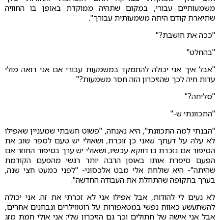
משמעותיים עבורי, במקום שתהיה ממוקדת באופן בו החוויה
שתיארת קודם היתה משמעותית עבורך".
"ככה את חושבת?"
"בהחלט"
"אבל איך אני יכולה להתמקד במשמעות עבורי אם אני רואה מולי
עדות חיה לכך שהזיכרון הזה חסר משמעות?"
"סליחה?"
"התכוונתי ש-"
"הבנתי למה התכוונת", היא נאנחה, "פשוט חשבתי שמעניין שאפילו
לא עלה על דעתך שאני כן זוכרת, ושאולי יש טעם לספר שוב את
הסיפור אם נזכרת בו דווקא עכשיו, ושאולי יש ערך בסיפור החוזר אם
הפעם סיפרת אותו באופן הרבה יותר רגשי מהפעם הקודמת
שהיתה"- היא שולחת אלי מבט אלכסוני- "לפני כמעט חצי שנה,
בערך בתקופה שהתחלת את העבודה החדשה".
לא נעים לי להודות, אבל אפילו אני לא זכרתי את זה. אני יכולה
להשתעשע כאוות נפשי במטאפורות על רוטווילרים ונבחנים אחרים,
אבל אני אישה של חתולים וכך גם הזיכרון שלי: אני אולי חמת מזג