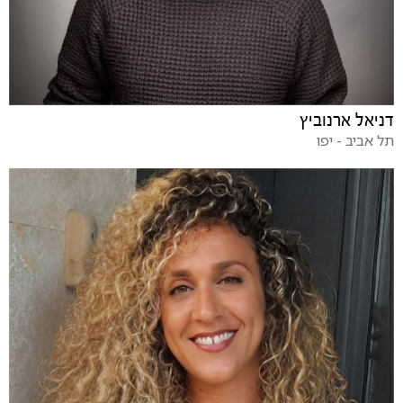
דניאל ארנוביץ
תל אביב - יפו