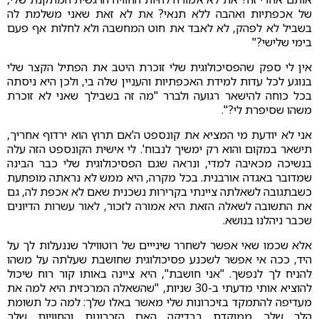
של אכפתיות ואהבה ללא תנאי? את לא זאת שאני משלמת לה
בשביל לא לפהק, לא לאבד את חוט המחשבה ולא לחלות אף פעם
בימי שלישי?"
אין לי ספק שהפסיכולוגית שלי זוכרת היטב את הפתיל הקצר שלי
בנוגע לכל עדות למידת האכפתיות והעניין שלה בי, ולכן היא ניסתה
בכל כוחה להישאר רגועה ולברר "מה זה בשבילך שאני לא זוכרת
משהו שסיפרת לי?".
אני לא יודעת מי המציא את קונספט ה'אם תרוץ הוא ירדוף אחריך,
תישאר במקום והוא רק ימשיך לנבוח'. לי אישית הקונספט הזה עלה
בנשיכה מכאיבה למדי, ונראה שגם הפסיכולוגית שלי כבר הבינה
שמדובר באגדה אורבנית. בכל מקרה, היא ממש לא נראתה מופתעת
כשבתגובה לשאלתה ציינתי בקרירות נשכנית שאם לא אכפת לה, גם
את התשובה לשאלה הזאת היא אמורה לזכור, לאור עשרות הדיונים
שכבר ניהלנו בנושא.
אלא שכמו שאי אפשר לשחרר שינייים של רוטווילר שננעלות לך על
היד, ככה אי אפשר לשכנע פסיכולוגית שחושבת שעלתה על משהו
להניח לך לנפשך. "אני חושבת", היא ציינה באותו קור רוח שיכול
להוציא אותי מדעתי ב-30 שניות, "שהשאלה המרכזית היא למה את
מעדיפה להתמקד בזיכרונות שלי מאשר באלו שלך: למה כל תשומת
הלב שלך ממוקדת בבדיקה האם הזכרונות והחוויות שלך