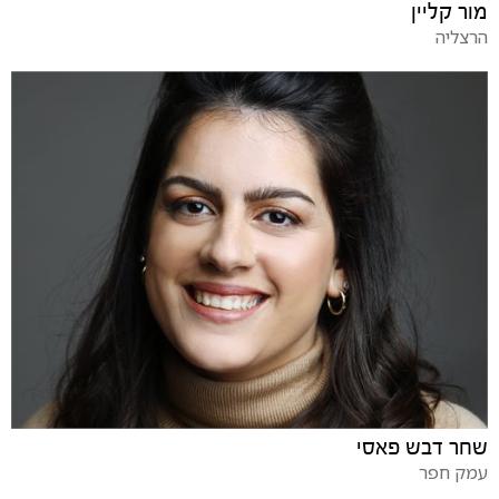
מור קליין
הרצליה
שחר דבש פאסי
עמק חפר