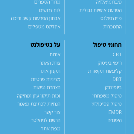
פיברומיאלגיה
מדור הספרים
הפרעת אישיות גבולית
לוח דרושים
מיינדפולנס
אבחון הפרעות קשב וריכוז
התמכרות
אינדקס מטפלים
תחומי טיפול
על בטיפולנט
CBT
אודות
ריפוי בעיסוק
צוות האתר
קלינאות תקשורת
תקנון אתר
DBT
מדיניות פרטיות
ביופידבק
הצהרת נגישות
טיפול משפחתי
זכות תיקון עיון ומחיקה
טיפול פסיכולוגי
הנחיות לכתיבת מאמר
EMDR
צור קשר
היפנוזה
הרשם לניוזלטר
מפת אתר