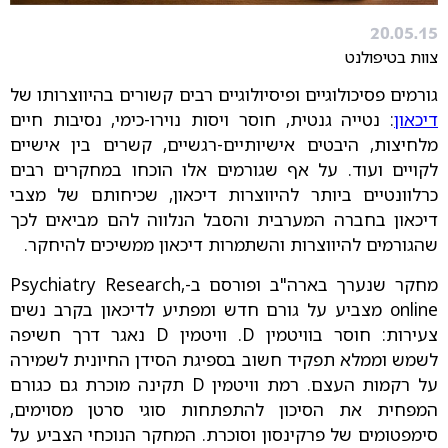
20.05.15
צוות בטיפולנט
גורמים פסיכולוגיים ופיסיולוגיים רבים קשורים בהיווצרותו של
דיכאון
: נטייה גנטית, חוסר ויסות נוירו-כימי, נסיבות חיים
מלחיצות, היבטים אישיותיים-רגשיים, קשרים בין אישיים
לקויים ועוד. על אף שגורמים אלו הוכחו במחקרים רבים
כרלוונטיים ביותר להיווצרות דיכאון, שכיחותם של מצבי
דיכאון בחברה המערבית והסבל הנלווה להם מביאים לכך
שהגורמים להיווצרות והשתמרות דיכאון ממשיכים להיחקר.
מחקר שנערך בארה"ב ופורסם ב-Psychiatry Research,
online מצביע על גורם חדש ומפתיע לדיכאון בקרב נשים
צעירות: חוסר בוויטמין D. וויטמין D נאגר דרך חשיפה
לשמש וממלא תפקיד חשוב בספיגת הסידן החיונית לשמירה
על רקמות העצם. רמת וויטמין D תקינה מוכרת גם כגורם
המפחית את הסיכון להתפתחות סוגי סרטן מסוימים,
סימפטומים של פרקינסון וסוכרת. המחקר הנוכחי הצביע על