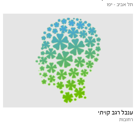
תל אביב - יפו
ענבל רגב קויתי
רחובות