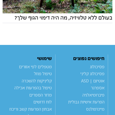
בעולם ללא טלוויזיה, מה היה דימוי הגוף שלך?
חיפושים נפוצים
שימושי
פסיכולוג
מטפלים לפי אזורים
פסיכולוג קליני
טיפול מוזל
אוטיזם | ASD
קליניקות להשכרה
אספרגר
טיפול בהפרעות אכילה
פיברומיאלגיה
מדור הספרים
הפרעת אישיות גבולית
לוח דרושים
מיינדפולנס
אבחון הפרעות קשב וריכוז