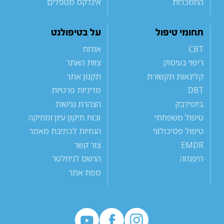
התמכרות
אינדקס מטפלים
תחומי טיפול
על בטיפולנט
CBT
אודות
ריפוי בעיסוק
צוות האתר
קלינאות תקשורת
תקנון אתר
DBT
מדיניות פרטיות
ביופידבק
הצהרת נגישות
טיפול משפחתי
זכות תיקון עיון ומחיקה
טיפול פסיכולוגי
הנחיות לכתיבת מאמר
EMDR
צור קשר
היפנוזה
הרשם לניוזלטר
מפת אתר