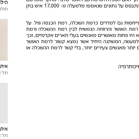
הילה
לאחרונה ב- British Journal of Psychiatry, online בהתבסס על נתונים שנאספו מלמעלה מ- 17,000 איש בחן
חולון
חסות גם למדדים כרמת השכלה, רמת הכנסה וגיל. על
 רמת האושר והרווחה הנפשית לבין רמת ההשכלה ורמת
היו פחות מאושרים מאנשים בעלי תארים אקדמיים, וכך
 למעשה, המשתנה היחיד אשר נמצא קשור לרמת האושר
הגיל: אנשים מעל גיל 55 היו מאושרים יותר מאנשים צעירים יותר, בלי קשר לרמת ההשכלה או
יכותרפיה
איתן 
תל א
איתי
תל א