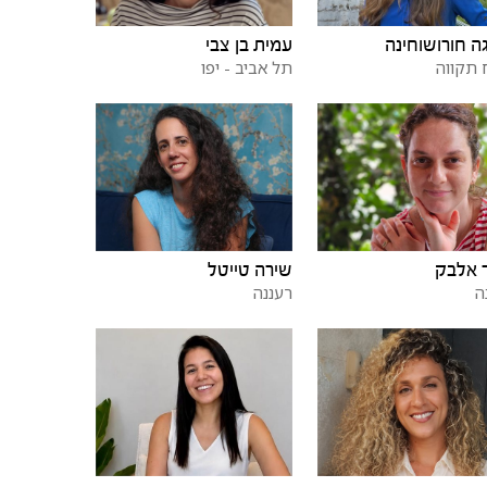
ה חורושוחינה
עמית בן צבי
תקווה
תל אביב - יפו
 אלבק
שירה טייטל
ה
רעננה