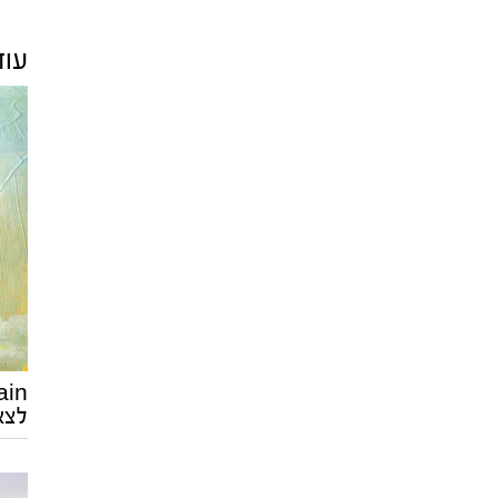
עוד
לצא